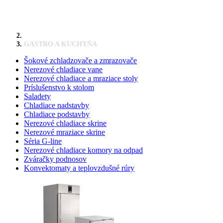
GASTRO A KUCHYŇA
Šokové zchladzovače a zmrazovače
Nerezové chladiace vane
Nerezové chladiace a mraziace stoly
Príslušenstvo k stolom
Saladety
Chladiace nadstavby
Chladiace podstavby
Nerezové chladiace skrine
Nerezové mraziace skrine
Séria G-line
Nerezové chladiace komory na odpad
Zváračky podnosov
Konvektomaty a teplovzdušné rúry