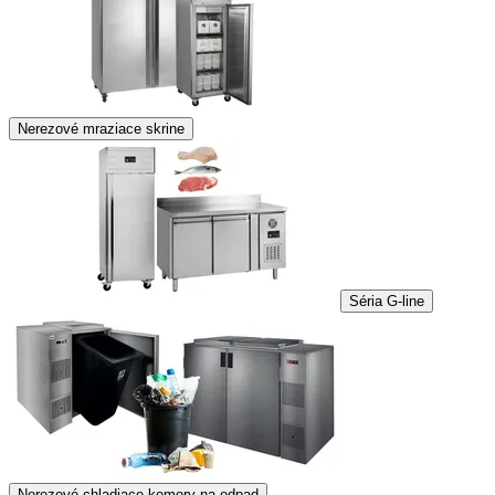
Nerezové mraziace skrine
Séria G-line
Nerezové chladiace komory na odpad