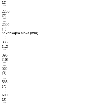
(2)
2230
(7)
2505
(1)
Vonkajšia hĺbka (mm)
335
(12)
395
(10)
565
(3)
585
(2)
600
(3)