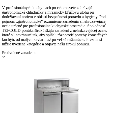
V profesionálnych kuchyniach po celom svete zohrávajú
gastronomické chladničky a mrazničky kľúčovú úlohu pri
dodržiavaní noriem v oblasti bezpečnosti potravín a hygieny. Pod
pojmom „gastronomické“ rozumieme zariadenia z nehrdzavejúcej
ocele určené pre profesionálne kuchynské prostredie. Spoločnosť
TEFCOLD ponúka širokú škálu zariadení z nehrdzavejúcej ocele,
ktoré sú navrhnuté tak, aby spĺňali rôznorodé potreby komerčných
kuchýň, od malých kaviarní až po veľké reštaurácie. Prezrite si
nižšie uvedené kategórie a objavte našu širokú ponuku.
Predvolené zoradenie