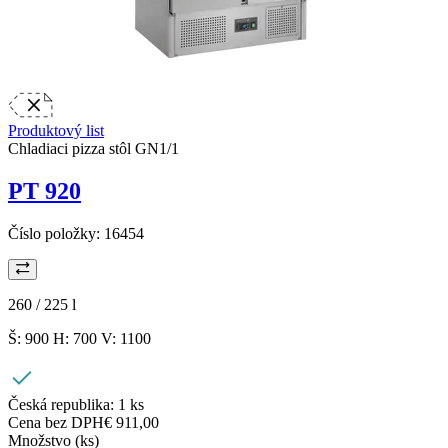
Produktový list
Chladiaci pizza stôl GN1/1
PT 920
Číslo položky:
16454
260 / 225
l
Š: 900 H: 700 V: 1100
Česká republika:
1 ks
Cena bez DPH
€ 911,00
Množstvo (ks)