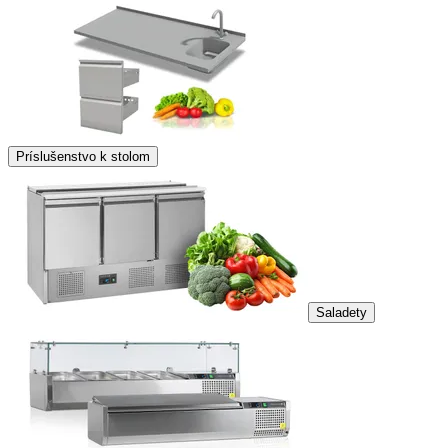
Príslušenstvo k stolom
Saladety