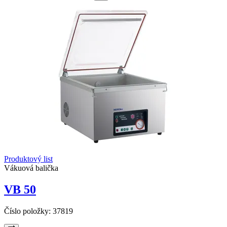
Produktový list
Vákuová balička
VB 50
Číslo položky:
37819