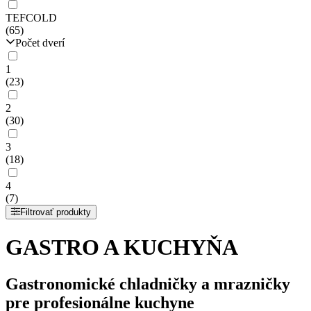
TEFCOLD
(65)
Počet dverí
1
(23)
2
(30)
3
(18)
4
(7)
Filtrovať produkty
GASTRO A KUCHYŇA
Gastronomické chladničky a mrazničky
pre profesionálne kuchyne