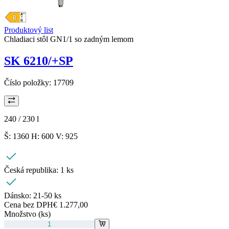
Produktový list
Chladiaci stôl GN1/1 so zadným lemom
SK 6210/+SP
Číslo položky:
17709
240 / 230
l
Š: 1360 H: 600 V: 925
Česká republika:
1 ks
Dánsko:
21-50 ks
Cena bez DPH
€ 1.277,00
Množstvo (ks)