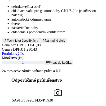
nehrdzavejúca oceľ
chladiaca vaňa pre gastronádoby GN1/6 (nie je súčasťou
balenia)
automatické odmrazovanie
dvere
nastaviteľné nohy
chladenie s pomocným ventilátorom
Technická špecifikácia
Náhradné diely
Cena bez DPH
€ 1.041,00
Cena s DPH
€ 1.280,43
Produktový list
Množstvo (ks)
Pridať do košíka
24 mesiacov záruka vrátane práce a ND
Odporúčané príslušenstvo
SA910/SS920/1435/PT930