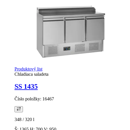
Produktový list
Chladiaca saladeta
SS 1435
Číslo položky:
16467
348 / 320
l
Š: 1365 H: 700 V: 950