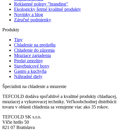
Reklamné polepy "branding"
Ekologicky šetrné kvalitné produkty
Novinky a blog
Záručné podmienky
Produkty
Tipy
Chladenie na predajňu
Chladenie do zázemia
Mraziace zariadenia
Predaj zmrzliny
Stavebnicové boxy
Gastro a kuchyňa
Náhradné diely
Špecialisti na chladenie a mrazenie
TEFCOLD dodáva spoľahlivé a kvalitné produkty chladiacej,
mraziacej a vykurovacej techniky. Veľkoobchodnej distribúcii
tovaru v oblasti chladenia sa venujeme viac ako 35 rokov.
TEFCOLD SK s.r.o.
Vlčie hrdlo 50
821 07 Bratislava