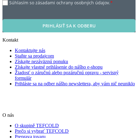
Súhlasím so zásadami ochrany osobných údajov.
*
PRIHLÁSIŤ SA K ODBERU
Kontakt
Kontaktujte nás
Staňte sa prodajcom
Získajte nezáväznú ponuku
Získajte vlastné prihlásenie do nášho e-shopu
Žiadosť o záručnú alebo pozáručnú opravu - servisný
formulár
Prihláste sa na odber nášho newslettera, aby vám nič neuniklo
O nás
O skupině TEFCOLD
Prečo si vybrať TEFCOLD
Preprava tovaru