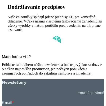
Dodržiavanie predpisov
Naše chladničky spĺňajú prísne predpisy EÚ pre komerčné
chladenie. Vďaka nášmu vlastnému testovaciemu zariadeniu sú
všetky výrobky v našom portfóliu pred uvedením na trh prísne
testované.
Máte chuť na viac?
Prihláste sa k odberu nášho newslettera a buďte prvý, kto sa dozvie
o našich najnovších produktoch, jedinečných ponukách a
zaujímavých pohľadoch do zákulisia nášho sveta chladenia!
Newslettery
*nutné, povinné
E-mail
*