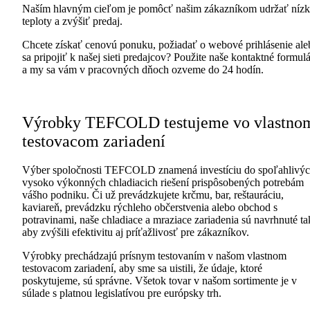
Naším hlavným cieľom je pomôcť našim zákazníkom udržať nízk
teploty a zvýšiť predaj.
Chcete získať cenovú ponuku, požiadať o webové prihlásenie ale
sa pripojiť k našej sieti predajcov? Použite naše kontaktné formul
a my sa vám v pracovných dňoch ozveme do 24 hodín.
Výrobky TEFCOLD testujeme vo vlastno
testovacom zariadení
Výber spoločnosti TEFCOLD znamená investíciu do spoľahlivýc
vysoko výkonných chladiacich riešení prispôsobených potrebám
vášho podniku. Či už prevádzkujete krčmu, bar, reštauráciu,
kaviareň, prevádzku rýchleho občerstvenia alebo obchod s
potravinami, naše chladiace a mraziace zariadenia sú navrhnuté ta
aby zvýšili efektivitu aj príťažlivosť pre zákazníkov.
Výrobky prechádzajú prísnym testovaním v našom vlastnom
testovacom zariadení, aby sme sa uistili, že údaje, ktoré
poskytujeme, sú správne. Všetok tovar v našom sortimente je v
súlade s platnou legislatívou pre európsky trh.