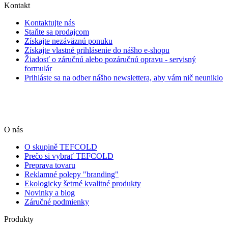
Kontakt
Kontaktujte nás
Staňte sa prodajcom
Získajte nezáväznú ponuku
Získajte vlastné prihlásenie do nášho e-shopu
Žiadosť o záručnú alebo pozáručnú opravu - servisný
formulár
Prihláste sa na odber nášho newslettera, aby vám nič neuniklo
O nás
O skupině TEFCOLD
Prečo si vybrať TEFCOLD
Preprava tovaru
Reklamné polepy "branding"
Ekologicky šetrné kvalitné produkty
Novinky a blog
Záručné podmienky
Produkty