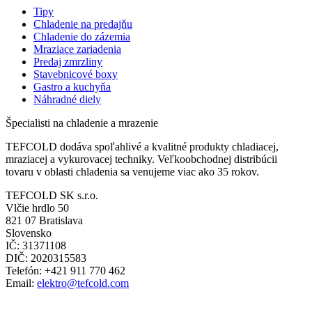
Tipy
Chladenie na predajňu
Chladenie do zázemia
Mraziace zariadenia
Predaj zmrzliny
Stavebnicové boxy
Gastro a kuchyňa
Náhradné diely
Špecialisti na chladenie a mrazenie
TEFCOLD dodáva spoľahlivé a kvalitné produkty chladiacej,
mraziacej a vykurovacej techniky. Veľkoobchodnej distribúcii
tovaru v oblasti chladenia sa venujeme viac ako 35 rokov.
TEFCOLD SK s.r.o.
Vlčie hrdlo 50
821 07 Bratislava
Slovensko
IČ: 31371108
DIČ: 2020315583
Telefón: +421 911 770 462
Email:
elektro@tefcold.com