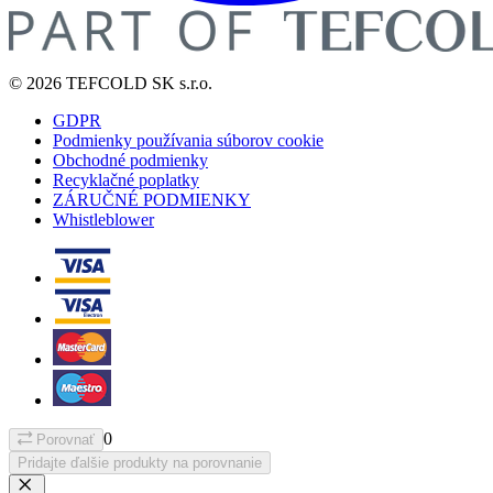
© 2026 TEFCOLD SK s.r.o.
GDPR
Podmienky používania súborov cookie
Obchodné podmienky
Recyklačné poplatky
ZÁRUČNÉ PODMIENKY
Whistleblower
0
Porovnať
Pridajte ďalšie produkty na porovnanie