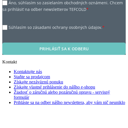
Áno, súhlasím so zasielaním obchodných oznámeni. Chcem
sa prihlásiť na odber newsletterov TEFCOLD
*
Súhlasím so zásadami ochrany osobných údajov.
*
PRIHLÁSIŤ SA K ODBERU
Kontakt
Kontaktujte nás
Staňte sa prodajcom
Získajte nezáväznú ponuku
Získajte vlastné prihlásenie do nášho e-shopu
Žiadosť o záručnú alebo pozáručnú opravu - servisný
formulár
Prihláste sa na odber nášho newslettera, aby vám nič neuniklo