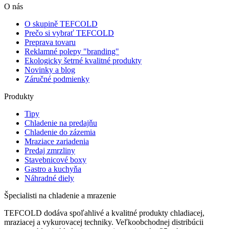
O nás
O skupině TEFCOLD
Prečo si vybrať TEFCOLD
Preprava tovaru
Reklamné polepy "branding"
Ekologicky šetrné kvalitné produkty
Novinky a blog
Záručné podmienky
Produkty
Tipy
Chladenie na predajňu
Chladenie do zázemia
Mraziace zariadenia
Predaj zmrzliny
Stavebnicové boxy
Gastro a kuchyňa
Náhradné diely
Špecialisti na chladenie a mrazenie
TEFCOLD dodáva spoľahlivé a kvalitné produkty chladiacej,
mraziacej a vykurovacej techniky. Veľkoobchodnej distribúcii