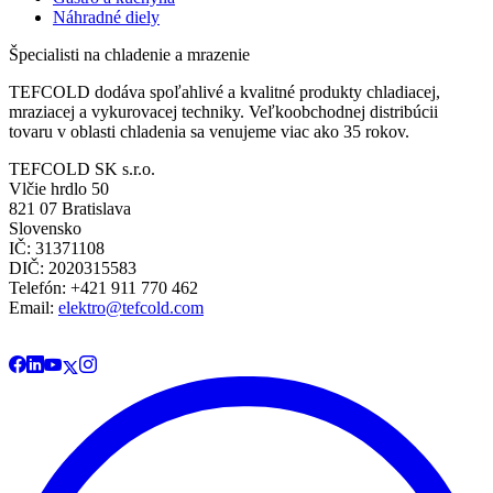
Náhradné diely
Špecialisti na chladenie a mrazenie
TEFCOLD dodáva spoľahlivé a kvalitné produkty chladiacej,
mraziacej a vykurovacej techniky. Veľkoobchodnej distribúcii
tovaru v oblasti chladenia sa venujeme viac ako 35 rokov.
TEFCOLD SK s.r.o.
Vlčie hrdlo 50
821 07 Bratislava
Slovensko
IČ: 31371108
DIČ: 2020315583
Telefón: +421 911 770 462
Email:
elektro@tefcold.com