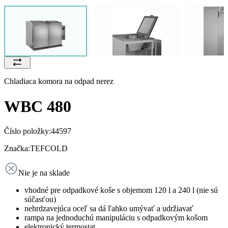
Chladiaca komora na odpad nerez
WBC 480
Číslo položky:
44597
Značka:
TEFCOLD
Nie je na sklade
vhodné pre odpadkové koše s objemom 120 l a 240 l (nie sú
súčasťou)
nehrdzavejúca oceľ sa dá ľahko umývať a udržiavať
rampa na jednoduchú manipuláciu s odpadkovým košom
elektronický termostat