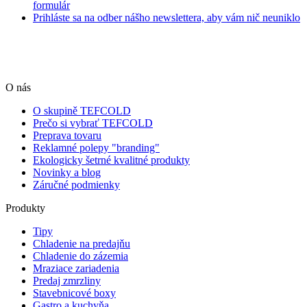
formulár
Prihláste sa na odber nášho newslettera, aby vám nič neuniklo
O nás
O skupině TEFCOLD
Prečo si vybrať TEFCOLD
Preprava tovaru
Reklamné polepy "branding"
Ekologicky šetrné kvalitné produkty
Novinky a blog
Záručné podmienky
Produkty
Tipy
Chladenie na predajňu
Chladenie do zázemia
Mraziace zariadenia
Predaj zmrzliny
Stavebnicové boxy
Gastro a kuchyňa