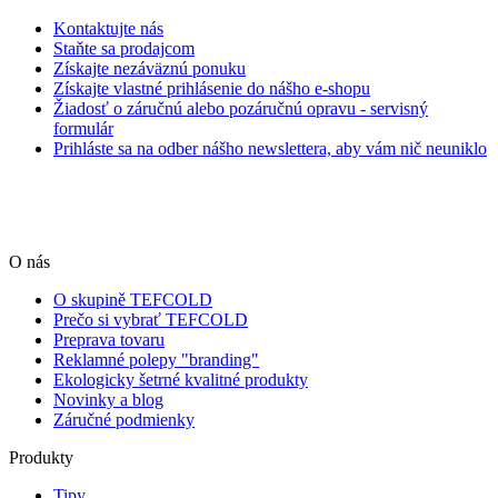
Kontaktujte nás
Staňte sa prodajcom
Získajte nezáväznú ponuku
Získajte vlastné prihlásenie do nášho e-shopu
Žiadosť o záručnú alebo pozáručnú opravu - servisný
formulár
Prihláste sa na odber nášho newslettera, aby vám nič neuniklo
O nás
O skupině TEFCOLD
Prečo si vybrať TEFCOLD
Preprava tovaru
Reklamné polepy "branding"
Ekologicky šetrné kvalitné produkty
Novinky a blog
Záručné podmienky
Produkty
Tipy