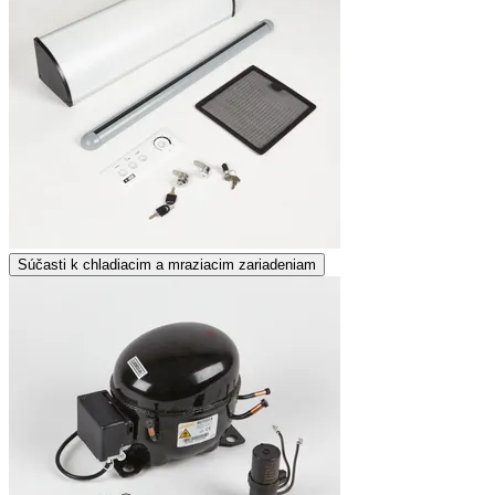
Súčasti k chladiacim a mraziacim zariadeniam