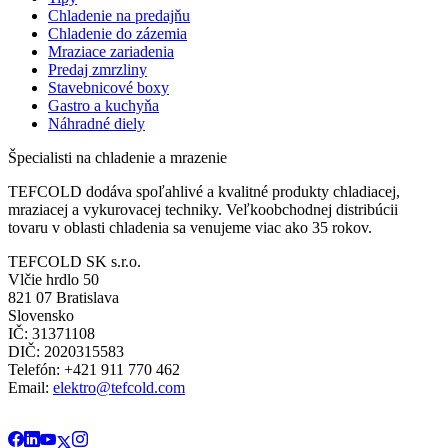
Chladenie na predajňu
Chladenie do zázemia
Mraziace zariadenia
Predaj zmrzliny
Stavebnicové boxy
Gastro a kuchyňa
Náhradné diely
Špecialisti na chladenie a mrazenie
TEFCOLD dodáva spoľahlivé a kvalitné produkty chladiacej,
mraziacej a vykurovacej techniky. Veľkoobchodnej distribúcii
tovaru v oblasti chladenia sa venujeme viac ako 35 rokov.
TEFCOLD SK s.r.o.
Vlčie hrdlo 50
821 07 Bratislava
Slovensko
IČ: 31371108
DIČ: 2020315583
Telefón: +421 911 770 462
Email:
elektro@tefcold.com