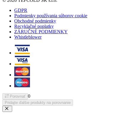
© 2026 TEFCOLD SK s.r.o.
GDPR
Podmienky používania súborov cookie
Obchodné podmienky
Recyklačné poplatky
ZÁRUČNÉ PODMIENKY
Whistleblower
0
Porovnať
Pridajte ďalšie produkty na porovnanie