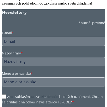
zaujímavých pohľadoch do zákulisia nášho sveta chladenia!
Newslettery
*nutné, povinné
E-mail
*
Názov firmy
*
Meno a priezvisko
*
Áno, súhlasím so zasielaním obchodných oznámeni. Chcem
sa prihlásiť na odber newsletterov TEFCOLD
*