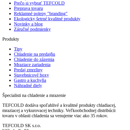
Prečo si vybrať TEFCOLD
Preprava tovaru
Reklamné polepy "branding"
Ekologicky šetrné kvalitné produkty
Novinky a blog
Záručné podmienky
Produkty
Tipy
Chladenie na predajňu
Chladenie do zázemia
Mraziace zariadenia
Predaj zmrzliny
Stavebnicové boxy
Gastro a kuchyňa
Náhradné diely
Špecialisti na chladenie a mrazenie
TEFCOLD dodáva spoľahlivé a kvalitné produkty chladiacej,
mraziacej a vykurovacej techniky. Veľkoobchodnej distribúcii
tovaru v oblasti chladenia sa venujeme viac ako 35 rokov.
TEFCOLD SK s.r.o.