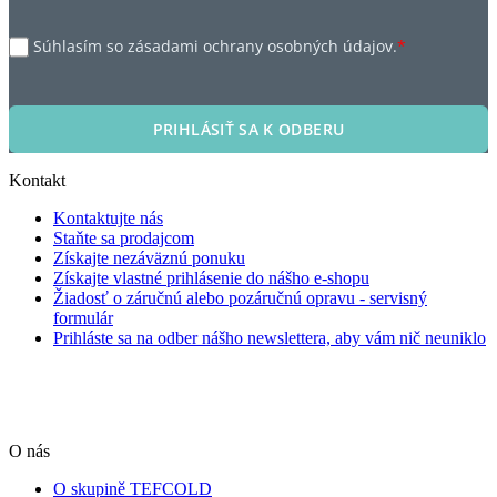
Súhlasím so zásadami ochrany osobných údajov.
*
PRIHLÁSIŤ SA K ODBERU
Kontakt
Kontaktujte nás
Staňte sa prodajcom
Získajte nezáväznú ponuku
Získajte vlastné prihlásenie do nášho e-shopu
Žiadosť o záručnú alebo pozáručnú opravu - servisný
formulár
Prihláste sa na odber nášho newslettera, aby vám nič neuniklo
O nás
O skupině TEFCOLD