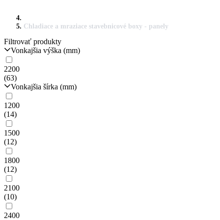
Chladiace a mraziace stavebnicové boxy - panely
Filtrovať produkty
Vonkajšia výška (mm)
2200
(63)
Vonkajšia šírka (mm)
1200
(14)
1500
(12)
1800
(12)
2100
(10)
2400