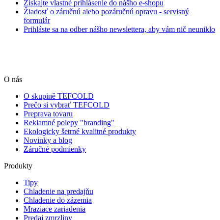
Získajte vlastné prihlásenie do nášho e-shopu
Žiadosť o záručnú alebo pozáručnú opravu - servisný
formulár
Prihláste sa na odber nášho newslettera, aby vám nič neuniklo
O nás
O skupině TEFCOLD
Prečo si vybrať TEFCOLD
Preprava tovaru
Reklamné polepy "branding"
Ekologicky šetrné kvalitné produkty
Novinky a blog
Záručné podmienky
Produkty
Tipy
Chladenie na predajňu
Chladenie do zázemia
Mraziace zariadenia
Predaj zmrzliny