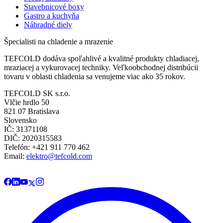
Stavebnicové boxy
Gastro a kuchyňa
Náhradné diely
Špecialisti na chladenie a mrazenie
TEFCOLD dodáva spoľahlivé a kvalitné produkty chladiacej,
mraziacej a vykurovacej techniky. Veľkoobchodnej distribúcii
tovaru v oblasti chladenia sa venujeme viac ako 35 rokov.
TEFCOLD SK s.r.o.
Vlčie hrdlo 50
821 07 Bratislava
Slovensko
IČ: 31371108
DIČ: 2020315583
Telefón: +421 911 770 462
Email:
elektro@tefcold.com