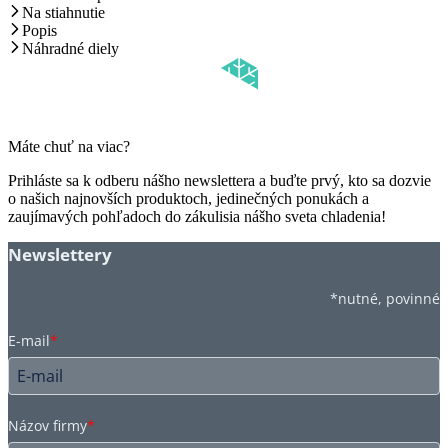
Na stiahnutie
Popis
Náhradné diely
Máte chuť na viac?
Prihláste sa k odberu nášho newslettera a buďte prvý, kto sa dozvie
o našich najnovších produktoch, jedinečných ponukách a
zaujímavých pohľadoch do zákulisia nášho sveta chladenia!
Newslettery
*nutné, povinné
E-mail
*
Názov firmy
*