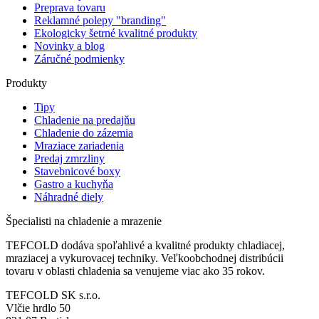
Preprava tovaru
Reklamné polepy "branding"
Ekologicky šetrné kvalitné produkty
Novinky a blog
Záručné podmienky
Produkty
Tipy
Chladenie na predajňu
Chladenie do zázemia
Mraziace zariadenia
Predaj zmrzliny
Stavebnicové boxy
Gastro a kuchyňa
Náhradné diely
Špecialisti na chladenie a mrazenie
TEFCOLD dodáva spoľahlivé a kvalitné produkty chladiacej,
mraziacej a vykurovacej techniky. Veľkoobchodnej distribúcii
tovaru v oblasti chladenia sa venujeme viac ako 35 rokov.
TEFCOLD SK s.r.o.
Vlčie hrdlo 50