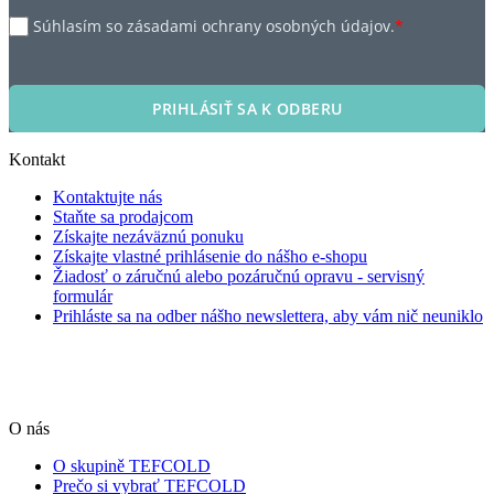
Súhlasím so zásadami ochrany osobných údajov.
*
PRIHLÁSIŤ SA K ODBERU
Kontakt
Kontaktujte nás
Staňte sa prodajcom
Získajte nezáväznú ponuku
Získajte vlastné prihlásenie do nášho e-shopu
Žiadosť o záručnú alebo pozáručnú opravu - servisný
formulár
Prihláste sa na odber nášho newslettera, aby vám nič neuniklo
O nás
O skupině TEFCOLD
Prečo si vybrať TEFCOLD