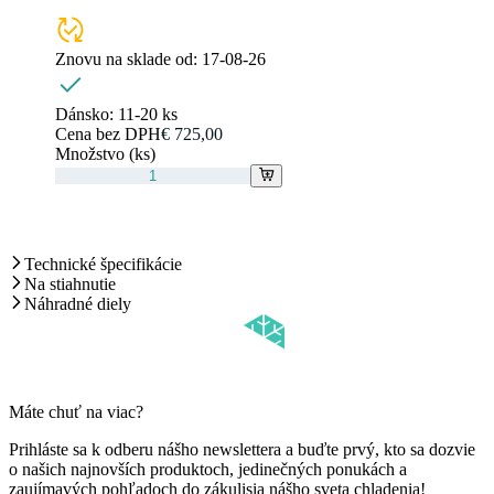
Znovu na sklade od:
17-08-26
Dánsko:
11-20 ks
Cena bez DPH
€ 725,00
Množstvo (ks)
Technické špecifikácie
Na stiahnutie
Náhradné diely
Máte chuť na viac?
Prihláste sa k odberu nášho newslettera a buďte prvý, kto sa dozvie
o našich najnovších produktoch, jedinečných ponukách a
zaujímavých pohľadoch do zákulisia nášho sveta chladenia!