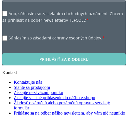
Áno, súhlasím so zasielaním obchodných oznámeni. Chcem
sa prihlásiť na odber newsletterov TEFCOLD
*
Súhlasím so zásadami ochrany osobných údajov.
*
PRIHLÁSIŤ SA K ODBERU
Kontakt
Kontaktujte nás
Staňte sa prodajcom
Získajte nezáväznú ponuku
Získajte vlastné prihlásenie do nášho e-shopu
Žiadosť o záručnú alebo pozáručnú opravu - servisný
formulár
Prihláste sa na odber nášho newslettera, aby vám nič neuniklo