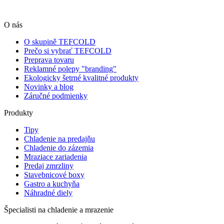
O nás
O skupině TEFCOLD
Prečo si vybrať TEFCOLD
Preprava tovaru
Reklamné polepy "branding"
Ekologicky šetrné kvalitné produkty
Novinky a blog
Záručné podmienky
Produkty
Tipy
Chladenie na predajňu
Chladenie do zázemia
Mraziace zariadenia
Predaj zmrzliny
Stavebnicové boxy
Gastro a kuchyňa
Náhradné diely
Špecialisti na chladenie a mrazenie