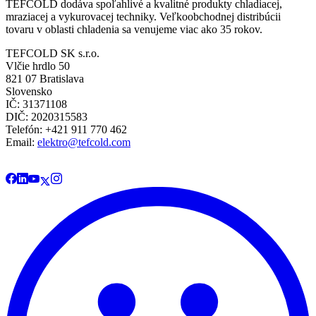
TEFCOLD dodáva spoľahlivé a kvalitné produkty chladiacej,
mraziacej a vykurovacej techniky. Veľkoobchodnej distribúcii
tovaru v oblasti chladenia sa venujeme viac ako 35 rokov.
TEFCOLD SK s.r.o.
Vlčie hrdlo 50
821 07 Bratislava
Slovensko
IČ: 31371108
DIČ: 2020315583
Telefón: +421 911 770 462
Email:
elektro@tefcold.com