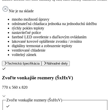
Nie je na sklade
mnoho možností úpravy
odnímateľná chladiaca jednotka na jednoduchú údržbu
rýchly pokles teploty
nastaviteľné police
farebné LED osvetlenie s diaľkovým ovládaním
lakované kovové opláštenie zvonku / zvnútra
digitálny termostat a zobrazenie teploty
ventilované chladenie
volitelný zámek
Technická špecifikácia
Náhradné diely
Zvoľte vonkajšie rozmery (ŠxHxV)
770 x 560 x 820
Zvoľte vonkajšie rozmery (ŠxHxV)