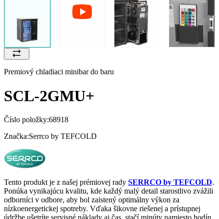
Premiový chladiaci minibar do baru
SCL-2GMU+
Číslo položky:
68918
Značka:
Serrco by TEFCOLD
Tento produkt je z našej prémiovej rady
SERRCO by TEFCOLD
.
Ponúka vynikajúcu kvalitu, kde každý malý detail starostlivo zvážili
odborníci v odbore, aby bol zaistený optimálny výkon za
nízkoenergetickej spotreby. Vďaka šikovne riešenej a prístupnej
údržbe ušetríte servisné náklady aj čas, stačí minúty namiesto hodín.