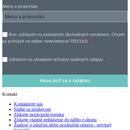
Meno a priezvisko
*
Áno, súhlasím so zasielaním obchodných oznámeni. Chcem
sa prihlásiť na odber newsletterov TEFCOLD
*
Súhlasím so zásadami ochrany osobných údajov.
*
PRIHLÁSIŤ SA K ODBERU
Kontakt
Kontaktujte nás
Staňte sa prodajcom
Získajte nezáväznú ponuku
Získajte vlastné prihlásenie do nášho e-shopu
Žiadosť o záručnú alebo pozáručnú opravu - servisný