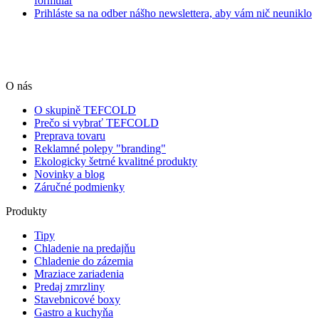
formulár
Prihláste sa na odber nášho newslettera, aby vám nič neuniklo
O nás
O skupině TEFCOLD
Prečo si vybrať TEFCOLD
Preprava tovaru
Reklamné polepy "branding"
Ekologicky šetrné kvalitné produkty
Novinky a blog
Záručné podmienky
Produkty
Tipy
Chladenie na predajňu
Chladenie do zázemia
Mraziace zariadenia
Predaj zmrzliny
Stavebnicové boxy
Gastro a kuchyňa