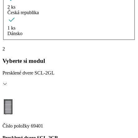
2 ks
Česká republika
1 ks
Dánsko
2
Vyberte si modul
Presklené dvere SCL-2GL
Číslo položky 69401
Presklené dvere SCL-2GR