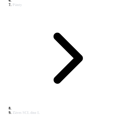
Pánty
Záves SCL dno L