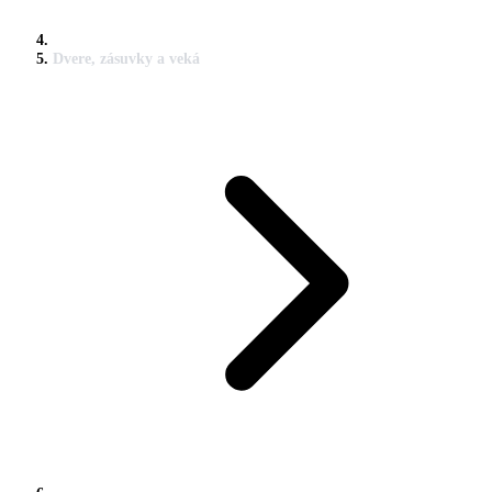
Dvere, zásuvky a veká