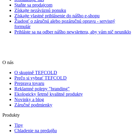
Staňte sa prodajcom
Získajte nezáväznú ponuku
Získajte vlastné prihlásenie do nášho e-shopu
Žiadosť o záručnú alebo pozáručnú opravu - servisný
formulár
Prihláste sa na odber nášho newslettera, aby vám nič neuniklo
O nás
O skupině TEFCOLD
Prečo si vybrať TEFCOLD
Preprava tovaru
Reklamné polepy "branding"
Ekologicky šetrné kvalitné produkty
Novinky a blog
Záručné podmienky
Produkty
Tipy
Chladenie na predajňu