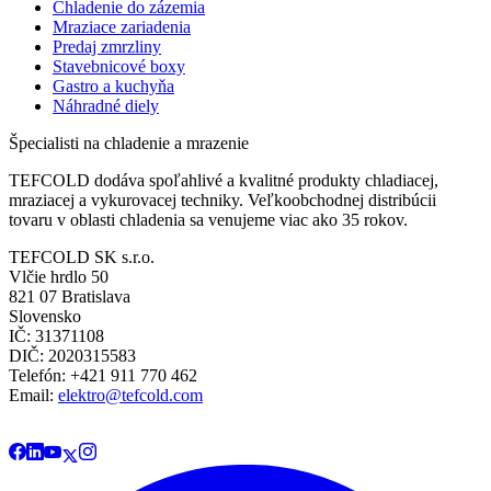
Chladenie do zázemia
Mraziace zariadenia
Predaj zmrzliny
Stavebnicové boxy
Gastro a kuchyňa
Náhradné diely
Špecialisti na chladenie a mrazenie
TEFCOLD dodáva spoľahlivé a kvalitné produkty chladiacej,
mraziacej a vykurovacej techniky. Veľkoobchodnej distribúcii
tovaru v oblasti chladenia sa venujeme viac ako 35 rokov.
TEFCOLD SK s.r.o.
Vlčie hrdlo 50
821 07 Bratislava
Slovensko
IČ: 31371108
DIČ: 2020315583
Telefón: +421 911 770 462
Email:
elektro@tefcold.com