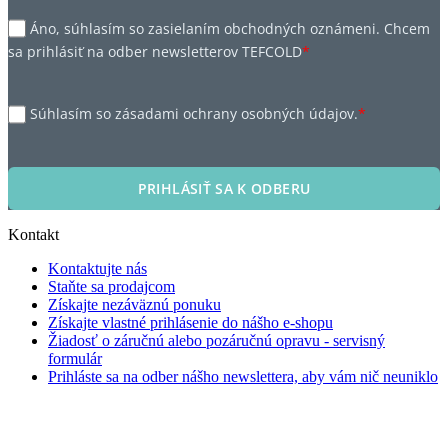
Áno, súhlasím so zasielaním obchodných oznámeni. Chcem
sa prihlásiť na odber newsletterov TEFCOLD
*
Súhlasím so zásadami ochrany osobných údajov.
*
PRIHLÁSIŤ SA K ODBERU
Kontakt
Kontaktujte nás
Staňte sa prodajcom
Získajte nezáväznú ponuku
Získajte vlastné prihlásenie do nášho e-shopu
Žiadosť o záručnú alebo pozáručnú opravu - servisný
formulár
Prihláste sa na odber nášho newslettera, aby vám nič neuniklo