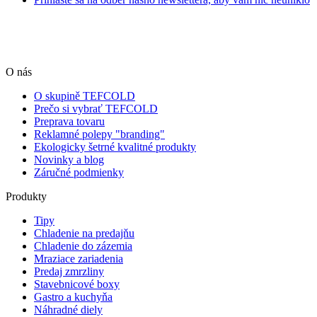
O nás
O skupině TEFCOLD
Prečo si vybrať TEFCOLD
Preprava tovaru
Reklamné polepy "branding"
Ekologicky šetrné kvalitné produkty
Novinky a blog
Záručné podmienky
Produkty
Tipy
Chladenie na predajňu
Chladenie do zázemia
Mraziace zariadenia
Predaj zmrzliny
Stavebnicové boxy
Gastro a kuchyňa
Náhradné diely