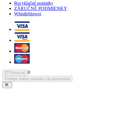
Recyklačné poplatky
ZÁRUČNÉ PODMIENKY
Whistleblower
0
Porovnať
Pridajte ďalšie produkty na porovnanie