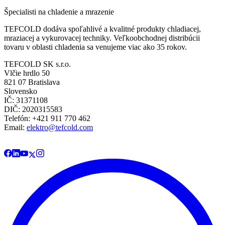
Špecialisti na chladenie a mrazenie
TEFCOLD dodáva spoľahlivé a kvalitné produkty chladiacej,
mraziacej a vykurovacej techniky. Veľkoobchodnej distribúcii
tovaru v oblasti chladenia sa venujeme viac ako 35 rokov.
TEFCOLD SK s.r.o.
Vlčie hrdlo 50
821 07 Bratislava
Slovensko
IČ: 31371108
DIČ: 2020315583
Telefón: +421 911 770 462
Email:
elektro@tefcold.com