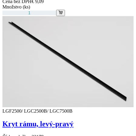
Cena bez DPH
€ 9,09
Množstvo (ks)
LGF2500/ LGC2500B/ LGC7500B
Kryt rámu, levý-pravý