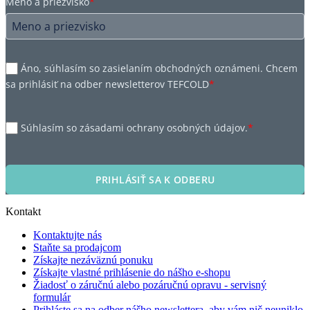
Meno a priezvisko
*
Áno, súhlasím so zasielaním obchodných oznámeni. Chcem
sa prihlásiť na odber newsletterov TEFCOLD
*
Súhlasím so zásadami ochrany osobných údajov.
*
PRIHLÁSIŤ SA K ODBERU
Kontakt
Kontaktujte nás
Staňte sa prodajcom
Získajte nezáväznú ponuku
Získajte vlastné prihlásenie do nášho e-shopu
Žiadosť o záručnú alebo pozáručnú opravu - servisný
formulár
Prihláste sa na odber nášho newslettera, aby vám nič neuniklo