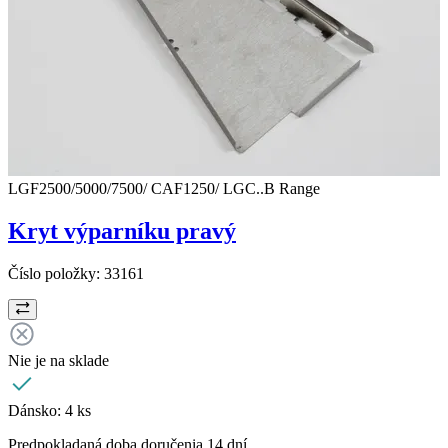
LGF2500/5000/7500/ CAF1250/ LGC..B Range
Kryt výparníku pravý
Číslo položky:
33161
Nie je na sklade
Dánsko:
4 ks
Predpokladaná doba doručenia 14 dní.