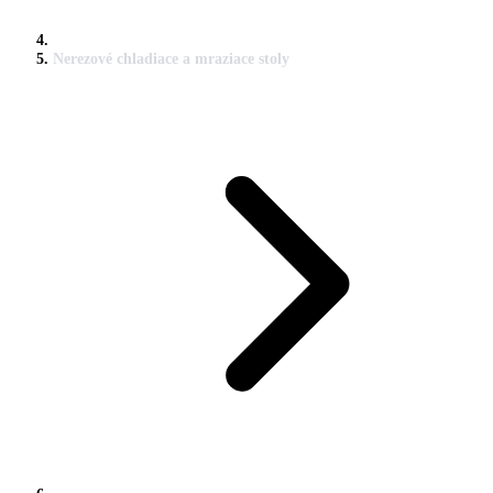
Nerezové chladiace a mraziace stoly