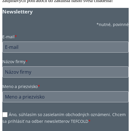
zaujímavých pohľadoch do zákulisia nášho sveta chladenia!
Newslettery
*nutné, povinné
E-mail
*
Názov firmy
*
Meno a priezvisko
*
Áno, súhlasím so zasielaním obchodných oznámeni. Chcem
sa prihlásiť na odber newsletterov TEFCOLD
*