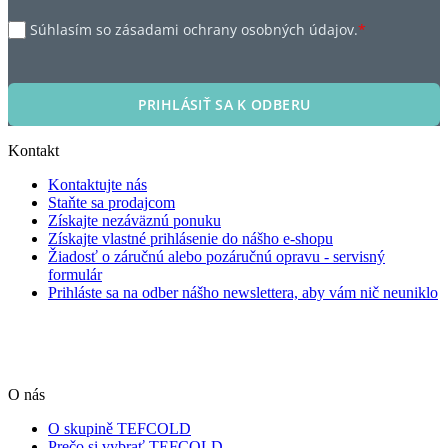
Súhlasím so zásadami ochrany osobných údajov.
*
PRIHLÁSIŤ SA K ODBERU
Kontakt
Kontaktujte nás
Staňte sa prodajcom
Získajte nezáväznú ponuku
Získajte vlastné prihlásenie do nášho e-shopu
Žiadosť o záručnú alebo pozáručnú opravu - servisný
formulár
Prihláste sa na odber nášho newslettera, aby vám nič neuniklo
O nás
O skupině TEFCOLD
Prečo si vybrať TEFCOLD