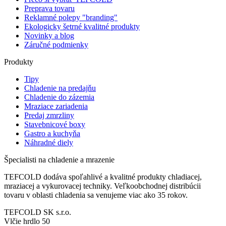
Preprava tovaru
Reklamné polepy "branding"
Ekologicky šetrné kvalitné produkty
Novinky a blog
Záručné podmienky
Produkty
Tipy
Chladenie na predajňu
Chladenie do zázemia
Mraziace zariadenia
Predaj zmrzliny
Stavebnicové boxy
Gastro a kuchyňa
Náhradné diely
Špecialisti na chladenie a mrazenie
TEFCOLD dodáva spoľahlivé a kvalitné produkty chladiacej,
mraziacej a vykurovacej techniky. Veľkoobchodnej distribúcii
tovaru v oblasti chladenia sa venujeme viac ako 35 rokov.
TEFCOLD SK s.r.o.
Vlčie hrdlo 50