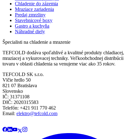
Chladenie do zázemia
Mraziace zariadenia
Predaj zmrzliny
Stavebnicové boxy
Gastro a kuchyňa
Náhradné diely
Špecialisti na chladenie a mrazenie
TEFCOLD dodáva spoľahlivé a kvalitné produkty chladiacej,
mraziacej a vykurovacej techniky. Veľkoobchodnej distribúcii
tovaru v oblasti chladenia sa venujeme viac ako 35 rokov.
TEFCOLD SK s.r.o.
Vlčie hrdlo 50
821 07 Bratislava
Slovensko
IČ: 31371108
DIČ: 2020315583
Telefón: +421 911 770 462
Email:
elektro@tefcold.com