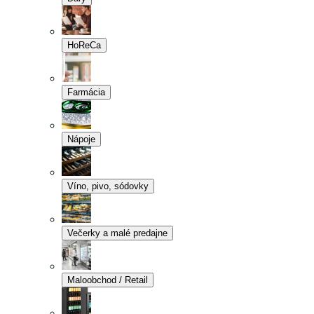
HoReCa
Farmácia
Nápoje
Víno, pivo, sódovky
Večerky a malé predajne
Maloobchod / Retail