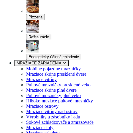
Pizzeria
Reštaurácie
Energeticky účinné chladenie
MRAZIACE ZARIADENIA
Mobilné pojazdné mrazničky
Mraziace skrine presklené dvere
Mraziace vitríny
Pultové mrazničky presklené veko
Mraziace skrine plné dvere
Pultové mrazničky plné veko
Hlbokomraziace pultové mrazničky
Mraziace ostrovy
Mraziace vitríny nad ostrov
Výrobníky a zásobníky ľadu
Šokové zchladzovače a zmrazovače
Mraziace stoly
Mraziace saladety