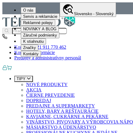
O nás
Slovensko - Slovenský
Servis a reklamácie
Reklamné polepy
NOVINKY A BLOG
Záručné podmienky
K stiahnutiu
Kontakty
+421 911 770 462
Značky
Kontaktné informácie
Kontakty
Predajný a administratívny personál
TIPY
NOVÉ PRODUKTY
AKCIA
ČIERNE PREVEDENIE
DOPREDAJ
PREDAJNE A SUPERMARKETY
HOTELY, BARY A REŠTAURÁCIE
KAVIARNE, CUKRÁRNE A PEKÁRNE
VINÁRSTVO, PIVOVARY A VÝROBCOVIA NÁP
MÄSIARSTVO A ÚDENÁRSTVO
PROFESIONÁLNE KUCHYNE A JEDÁLNE