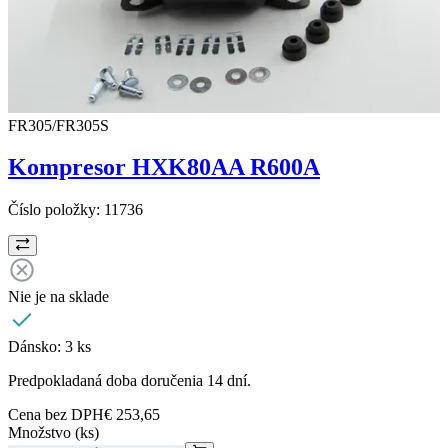
FR305/FR305S
Kompresor HXK80AA R600A
Číslo položky:
11736
Nie je na sklade
Dánsko:
3 ks
Predpokladaná doba doručenia 14 dní.
Cena bez DPH
€ 253,65
Množstvo (ks)