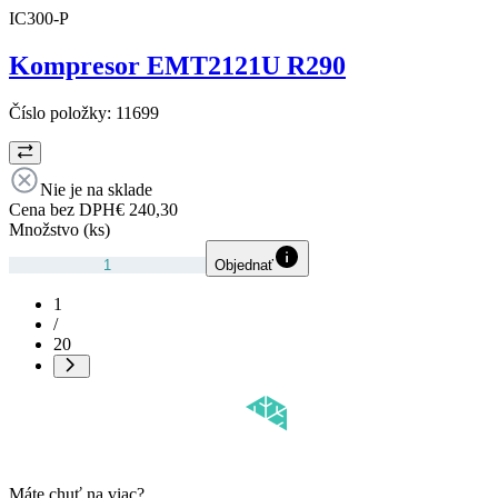
IC300-P
Kompresor EMT2121U R290
Číslo položky:
11699
Nie je na sklade
Cena bez DPH
€ 240,30
Množstvo (ks)
Objednať
1
/
20
Máte chuť na viac?