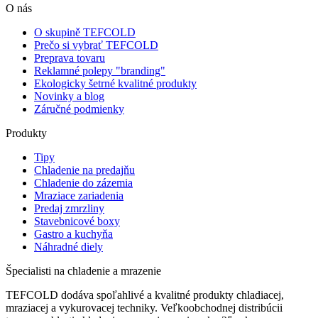
O nás
O skupině TEFCOLD
Prečo si vybrať TEFCOLD
Preprava tovaru
Reklamné polepy "branding"
Ekologicky šetrné kvalitné produkty
Novinky a blog
Záručné podmienky
Produkty
Tipy
Chladenie na predajňu
Chladenie do zázemia
Mraziace zariadenia
Predaj zmrzliny
Stavebnicové boxy
Gastro a kuchyňa
Náhradné diely
Špecialisti na chladenie a mrazenie
TEFCOLD dodáva spoľahlivé a kvalitné produkty chladiacej,
mraziacej a vykurovacej techniky. Veľkoobchodnej distribúcii