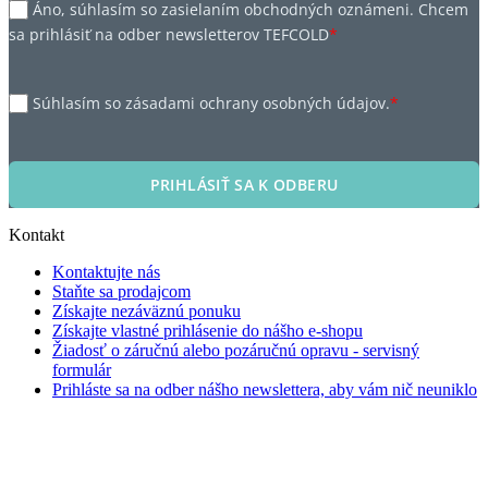
Áno, súhlasím so zasielaním obchodných oznámeni. Chcem
sa prihlásiť na odber newsletterov TEFCOLD
*
Súhlasím so zásadami ochrany osobných údajov.
*
PRIHLÁSIŤ SA K ODBERU
Kontakt
Kontaktujte nás
Staňte sa prodajcom
Získajte nezáväznú ponuku
Získajte vlastné prihlásenie do nášho e-shopu
Žiadosť o záručnú alebo pozáručnú opravu - servisný
formulár
Prihláste sa na odber nášho newslettera, aby vám nič neuniklo