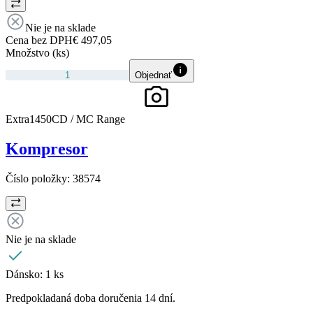
Nie je na sklade
Cena bez DPH
€ 497,05
Množstvo (ks)
Objednať
Extra1450CD / MC Range
Kompresor
Číslo položky:
38574
Nie je na sklade
Dánsko:
1 ks
Predpokladaná doba doručenia 14 dní.