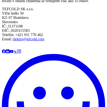
tovaru v oblasti chladenia sa venujeme viac ako 35 rokov.
TEFCOLD SK s.r.o.
Vlčie hrdlo 50
821 07 Bratislava
Slovensko
IČ: 31371108
DIČ: 2020315583
Telefón: +421 911 770 462
Email:
elektro@tefcold.com