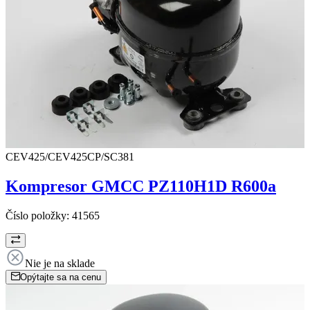
CEV425/CEV425CP/SC381
Kompresor GMCC PZ110H1D R600a
Číslo položky:
41565
Nie je na sklade
Opýtajte sa na cenu