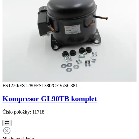
FS1220/FS1280/FS1380/CEV/SC381
Kompresor GL90TB komplet
Číslo položky:
11718
Nie je na sklade