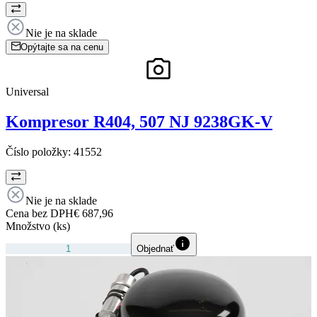
Nie je na sklade
Opýtajte sa na cenu
Universal
Kompresor R404, 507 NJ 9238GK-V
Číslo položky:
41552
Nie je na sklade
Cena bez DPH
€ 687,96
Množstvo (ks)
Objednať