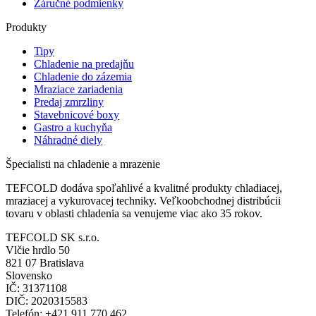
Záručné podmienky
Produkty
Tipy
Chladenie na predajňu
Chladenie do zázemia
Mraziace zariadenia
Predaj zmrzliny
Stavebnicové boxy
Gastro a kuchyňa
Náhradné diely
Špecialisti na chladenie a mrazenie
TEFCOLD dodáva spoľahlivé a kvalitné produkty chladiacej,
mraziacej a vykurovacej techniky. Veľkoobchodnej distribúcii
tovaru v oblasti chladenia sa venujeme viac ako 35 rokov.
TEFCOLD SK s.r.o.
Vlčie hrdlo 50
821 07 Bratislava
Slovensko
IČ: 31371108
DIČ: 2020315583
Telefón: +421 911 770 462