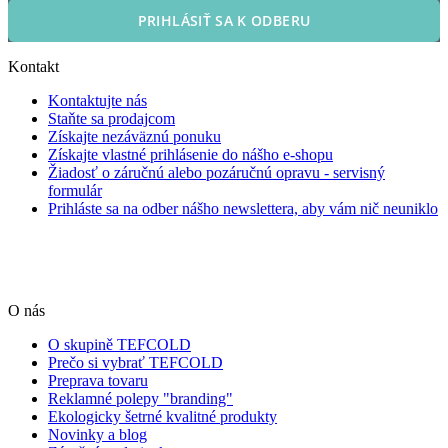
PRIHLÁSIŤ SA K ODBERU
Kontakt
Kontaktujte nás
Staňte sa prodajcom
Získajte nezáväznú ponuku
Získajte vlastné prihlásenie do nášho e-shopu
Žiadosť o záručnú alebo pozáručnú opravu - servisný
formulár
Prihláste sa na odber nášho newslettera, aby vám nič neuniklo
O nás
O skupině TEFCOLD
Prečo si vybrať TEFCOLD
Preprava tovaru
Reklamné polepy "branding"
Ekologicky šetrné kvalitné produkty
Novinky a blog