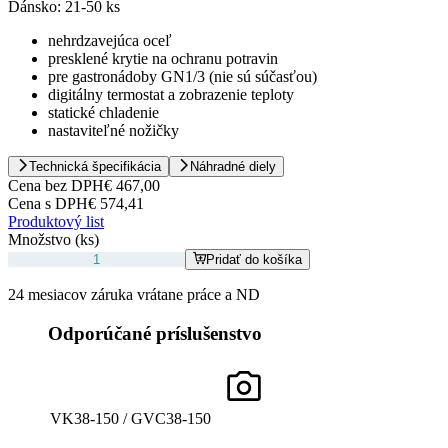
Dánsko:
21-50 ks
nehrdzavejúca oceľ
presklené krytie na ochranu potravin
pre gastronádoby GN1/3 (nie sú súčasťou)
digitálny termostat a zobrazenie teploty
statické chladenie
nastaviteľné nožičky
Technická špecifikácia
Náhradné diely
Cena bez DPH
€ 467,00
Cena s DPH
€ 574,41
Produktový list
Množstvo (ks)
Pridať do košíka
24 mesiacov záruka vrátane práce a ND
Odporúčané príslušenstvo
VK38-150 / GVC38-150