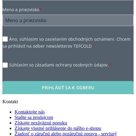
Meno a priezvisko
*
Áno, súhlasím so zasielaním obchodných oznámeni. Chcem
sa prihlásiť na odber newsletterov TEFCOLD
*
Súhlasím so zásadami ochrany osobných údajov.
*
PRIHLÁSIŤ SA K ODBERU
Kontakt
Kontaktujte nás
Staňte sa prodajcom
Získajte nezáväznú ponuku
Získajte vlastné prihlásenie do nášho e-shopu
Žiadosť o záručnú alebo pozáručnú opravu - servisný