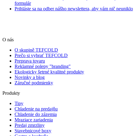
formulár
Prihláste sa na odber nášho newslettera, aby vám nič neuniklo
O nás
O skupině TEFCOLD
Prečo si vybrať TEFCOLD
Preprava tovaru
Reklamné polepy "branding"
Ekologicky šetrné kvalitné produkty
Novinky a blog
Záručné podmienky
Produkty
Tipy
Chladenie na predajňu
Chladenie do zázemia
Mraziace zariadenia
Predaj zmrzliny
Stavebnicové boxy