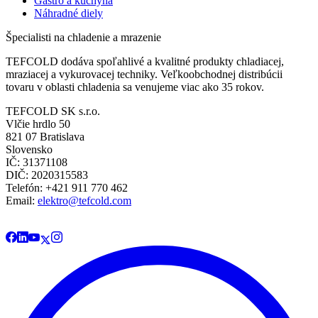
Gastro a kuchyňa
Náhradné diely
Špecialisti na chladenie a mrazenie
TEFCOLD dodáva spoľahlivé a kvalitné produkty chladiacej,
mraziacej a vykurovacej techniky. Veľkoobchodnej distribúcii
tovaru v oblasti chladenia sa venujeme viac ako 35 rokov.
TEFCOLD SK s.r.o.
Vlčie hrdlo 50
821 07 Bratislava
Slovensko
IČ: 31371108
DIČ: 2020315583
Telefón: +421 911 770 462
Email:
elektro@tefcold.com