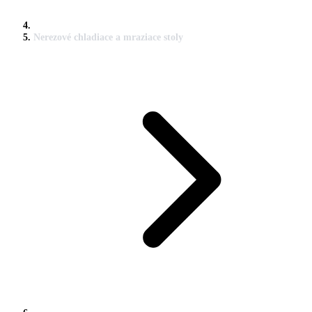
Nerezové chladiace a mraziace stoly