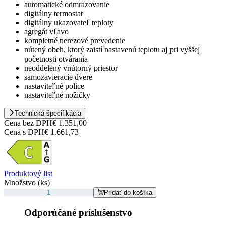
automatické odmrazovanie
digitálny termostat
digitálny ukazovateľ teploty
agregát vľavo
kompletné nerezové prevedenie
nútený obeh, ktorý zaistí nastavenú teplotu aj pri vyššej
početnosti otvárania
neoddelený vnútorný priestor
samozavieracie dvere
nastaviteľné police
nastaviteľné nožičky
Technická špecifikácia
Cena bez DPH
€ 1.351,00
Cena s DPH
€ 1.661,73
Produktový list
Množstvo (ks)
Pridať do košíka
Odporúčané príslušenstvo