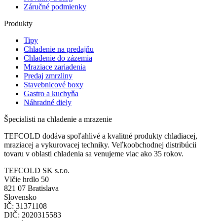
Záručné podmienky
Produkty
Tipy
Chladenie na predajňu
Chladenie do zázemia
Mraziace zariadenia
Predaj zmrzliny
Stavebnicové boxy
Gastro a kuchyňa
Náhradné diely
Špecialisti na chladenie a mrazenie
TEFCOLD dodáva spoľahlivé a kvalitné produkty chladiacej,
mraziacej a vykurovacej techniky. Veľkoobchodnej distribúcii
tovaru v oblasti chladenia sa venujeme viac ako 35 rokov.
TEFCOLD SK s.r.o.
Vlčie hrdlo 50
821 07 Bratislava
Slovensko
IČ: 31371108
DIČ: 2020315583