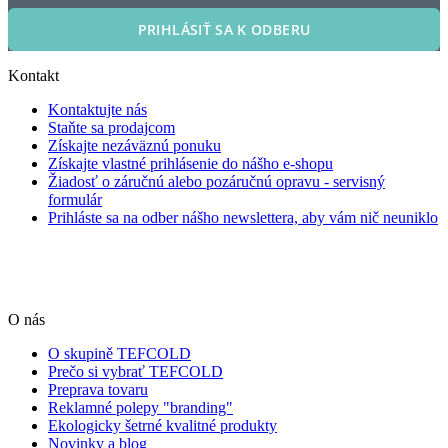
PRIHLÁSIŤ SA K ODBERU
Kontakt
Kontaktujte nás
Staňte sa prodajcom
Získajte nezáväznú ponuku
Získajte vlastné prihlásenie do nášho e-shopu
Žiadosť o záručnú alebo pozáručnú opravu - servisný
formulár
Prihláste sa na odber nášho newslettera, aby vám nič neuniklo
O nás
O skupině TEFCOLD
Prečo si vybrať TEFCOLD
Preprava tovaru
Reklamné polepy "branding"
Ekologicky šetrné kvalitné produkty
Novinky a blog