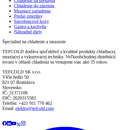
Chladenie na predajňu
Chladenie do zázemia
Mraziace zariadenia
Predaj zmrzliny
Stavebnicové boxy
Gastro a kuchyňa
Náhradné diely
Špecialisti na chladenie a mrazenie
TEFCOLD dodáva spoľahlivé a kvalitné produkty chladiacej,
mraziacej a vykurovacej techniky. Veľkoobchodnej distribúcii
tovaru v oblasti chladenia sa venujeme viac ako 35 rokov.
TEFCOLD SK s.r.o.
Vlčie hrdlo 50
821 07 Bratislava
Slovensko
IČ: 31371108
DIČ: 2020315583
Telefón: +421 911 770 462
Email:
elektro@tefcold.com