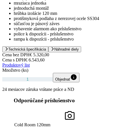
mraziaca jednotka
jednoduchá montáž
hrúbka izolácie 120 mm
protišmyková podlaha z nerezovej ocele SS304
súčasťou je pásový záves
vybavenie alarmom ako príslušenstvo
police k dispozícii - príslušenstvo
rampa k dispozícii - príslušenstvo
Technická špecifikácia
Náhradné diely
Cena bez DPH
€ 5.320,00
Cena s DPH
€ 6.543,60
Produktový list
Množstvo (ks)
Objednať
24 mesiacov záruka vrátane práce a ND
Odporúčané príslušenstvo
Cold Room 120mm