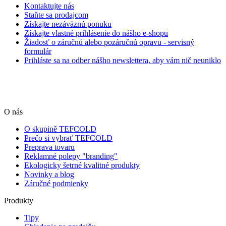
Kontaktujte nás
Staňte sa prodajcom
Získajte nezáväznú ponuku
Získajte vlastné prihlásenie do nášho e-shopu
Žiadosť o záručnú alebo pozáručnú opravu - servisný
formulár
Prihláste sa na odber nášho newslettera, aby vám nič neuniklo
O nás
O skupině TEFCOLD
Prečo si vybrať TEFCOLD
Preprava tovaru
Reklamné polepy "branding"
Ekologicky šetrné kvalitné produkty
Novinky a blog
Záručné podmienky
Produkty
Tipy