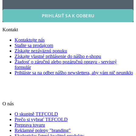
PRIHLÁSIŤ SA K ODBERU
Kontakt
Kontaktujte nás
Staňte sa prodajcom
Získajte nezáväznú ponuku
Získajte vlastné prihlásenie do nášho e-shopu
Žiadosť o záručnú alebo pozáručnú opravu - servisný
formulár
Prihláste sa na odber nášho newslettera, aby vám nič neuniklo
O nás
O skupině TEFCOLD
Prečo si vybrať TEFCOLD
Preprava tovaru
Reklamné polepy "branding"
Ekologicky šetrné kvalitné produkty