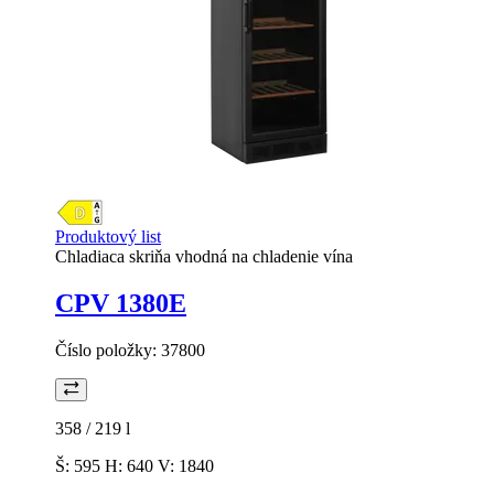
Produktový list
Chladiaca skriňa vhodná na chladenie vína
CPV 1380E
Číslo položky:
37800
358 / 219
l
Š: 595 H: 640 V: 1840