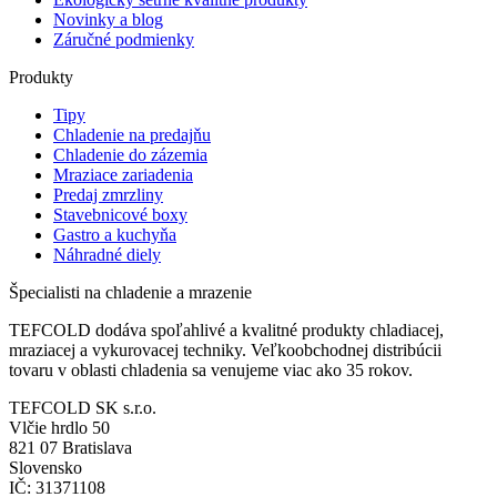
Novinky a blog
Záručné podmienky
Produkty
Tipy
Chladenie na predajňu
Chladenie do zázemia
Mraziace zariadenia
Predaj zmrzliny
Stavebnicové boxy
Gastro a kuchyňa
Náhradné diely
Špecialisti na chladenie a mrazenie
TEFCOLD dodáva spoľahlivé a kvalitné produkty chladiacej,
mraziacej a vykurovacej techniky. Veľkoobchodnej distribúcii
tovaru v oblasti chladenia sa venujeme viac ako 35 rokov.
TEFCOLD SK s.r.o.
Vlčie hrdlo 50
821 07 Bratislava
Slovensko
IČ: 31371108