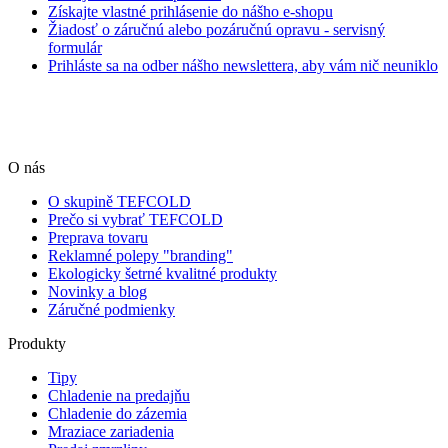
Získajte vlastné prihlásenie do nášho e-shopu
Žiadosť o záručnú alebo pozáručnú opravu - servisný
formulár
Prihláste sa na odber nášho newslettera, aby vám nič neuniklo
O nás
O skupině TEFCOLD
Prečo si vybrať TEFCOLD
Preprava tovaru
Reklamné polepy "branding"
Ekologicky šetrné kvalitné produkty
Novinky a blog
Záručné podmienky
Produkty
Tipy
Chladenie na predajňu
Chladenie do zázemia
Mraziace zariadenia