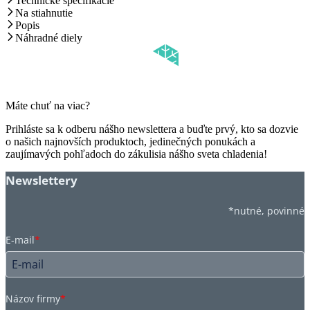
Technické špecifikácie
Na stiahnutie
Popis
Náhradné diely
Máte chuť na viac?
Prihláste sa k odberu nášho newslettera a buďte prvý, kto sa dozvie
o našich najnovších produktoch, jedinečných ponukách a
zaujímavých pohľadoch do zákulisia nášho sveta chladenia!
Newslettery
*nutné, povinné
E-mail
*
Názov firmy
*