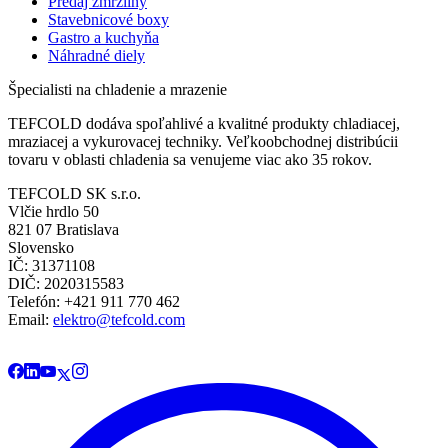
Predaj zmrzliny
Stavebnicové boxy
Gastro a kuchyňa
Náhradné diely
Špecialisti na chladenie a mrazenie
TEFCOLD dodáva spoľahlivé a kvalitné produkty chladiacej,
mraziacej a vykurovacej techniky. Veľkoobchodnej distribúcii
tovaru v oblasti chladenia sa venujeme viac ako 35 rokov.
TEFCOLD SK s.r.o.
Vlčie hrdlo 50
821 07 Bratislava
Slovensko
IČ: 31371108
DIČ: 2020315583
Telefón: +421 911 770 462
Email:
elektro@tefcold.com