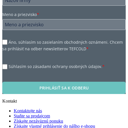
Meno a priezvisko
*
Áno, súhlasím so zasielaním obchodných oznámeni. Chcem
sa prihlásiť na odber newsletterov TEFCOLD
*
Súhlasím so zásadami ochrany osobných údajov.
*
PRIHLÁSIŤ SA K ODBERU
Kontakt
Kontaktujte nás
Staňte sa prodajcom
Získajte nezáväznú ponuku
Získajte vlastné prihlásenie do nášho e-shopu