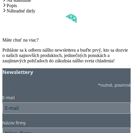
Na stiahnutie
Popis
Náhradné diely
Máte chuť na viac?
Prihláste sa k odberu nášho newslettera a buďte prvý, kto sa dozvie
o našich najnovších produktoch, jedinečných ponukách a
zaujímavých pohľadoch do zákulisia nášho sveta chladenia!
Newslettery
*nutné, povinné
E-mail
*
Názov firmy
*