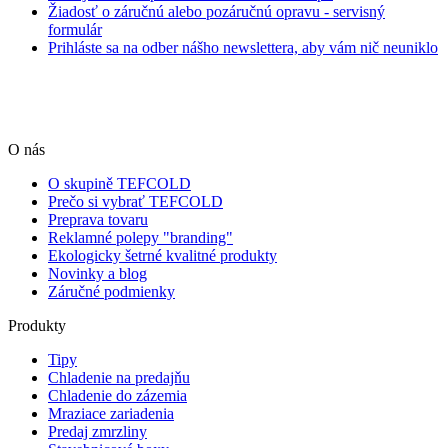
Žiadosť o záručnú alebo pozáručnú opravu - servisný
formulár
Prihláste sa na odber nášho newslettera, aby vám nič neuniklo
O nás
O skupině TEFCOLD
Prečo si vybrať TEFCOLD
Preprava tovaru
Reklamné polepy "branding"
Ekologicky šetrné kvalitné produkty
Novinky a blog
Záručné podmienky
Produkty
Tipy
Chladenie na predajňu
Chladenie do zázemia
Mraziace zariadenia
Predaj zmrzliny