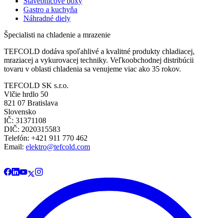
Stavebnicové boxy
Gastro a kuchyňa
Náhradné diely
Špecialisti na chladenie a mrazenie
TEFCOLD dodáva spoľahlivé a kvalitné produkty chladiacej,
mraziacej a vykurovacej techniky. Veľkoobchodnej distribúcii
tovaru v oblasti chladenia sa venujeme viac ako 35 rokov.
TEFCOLD SK s.r.o.
Vlčie hrdlo 50
821 07 Bratislava
Slovensko
IČ: 31371108
DIČ: 2020315583
Telefón: +421 911 770 462
Email:
elektro@tefcold.com