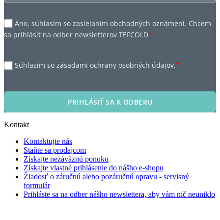
Áno, súhlasím so zasielaním obchodných oznámeni. Chcem
sa prihlásiť na odber newsletterov TEFCOLD
*
Súhlasím so zásadami ochrany osobných údajov.
*
PRIHLÁSIŤ SA K ODBERU
Kontakt
Kontaktujte nás
Staňte sa prodajcom
Získajte nezáväznú ponuku
Získajte vlastné prihlásenie do nášho e-shopu
Žiadosť o záručnú alebo pozáručnú opravu - servisný
formulár
Prihláste sa na odber nášho newslettera, aby vám nič neuniklo