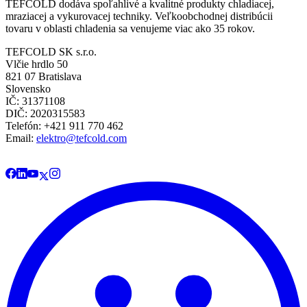
TEFCOLD dodáva spoľahlivé a kvalitné produkty chladiacej,
mraziacej a vykurovacej techniky. Veľkoobchodnej distribúcii
tovaru v oblasti chladenia sa venujeme viac ako 35 rokov.
TEFCOLD SK s.r.o.
Vlčie hrdlo 50
821 07 Bratislava
Slovensko
IČ: 31371108
DIČ: 2020315583
Telefón: +421 911 770 462
Email:
elektro@tefcold.com