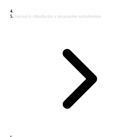
Súčasti k chladiacim a mraziacim zariadeniam