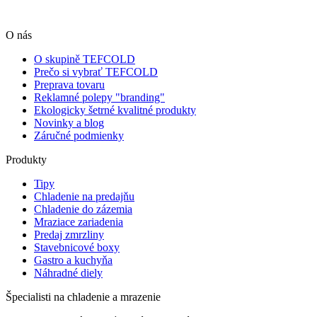
O nás
O skupině TEFCOLD
Prečo si vybrať TEFCOLD
Preprava tovaru
Reklamné polepy "branding"
Ekologicky šetrné kvalitné produkty
Novinky a blog
Záručné podmienky
Produkty
Tipy
Chladenie na predajňu
Chladenie do zázemia
Mraziace zariadenia
Predaj zmrzliny
Stavebnicové boxy
Gastro a kuchyňa
Náhradné diely
Špecialisti na chladenie a mrazenie