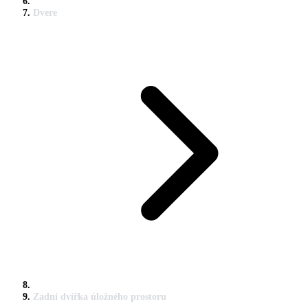
Dvere
Zadní dvířka úložného prostoru