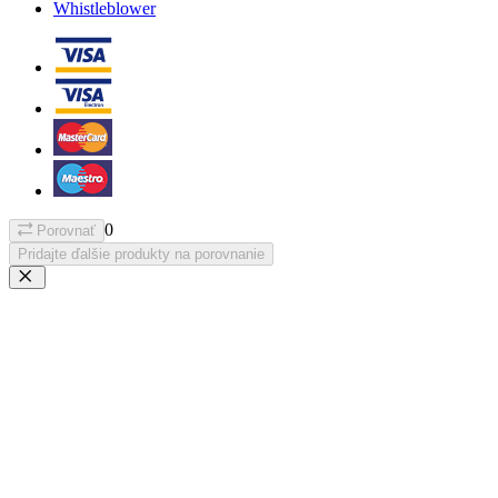
Whistleblower
0
Porovnať
Pridajte ďalšie produkty na porovnanie