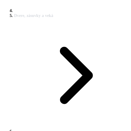
Dvere, zásuvky a veká