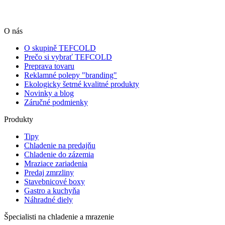
O nás
O skupině TEFCOLD
Prečo si vybrať TEFCOLD
Preprava tovaru
Reklamné polepy "branding"
Ekologicky šetrné kvalitné produkty
Novinky a blog
Záručné podmienky
Produkty
Tipy
Chladenie na predajňu
Chladenie do zázemia
Mraziace zariadenia
Predaj zmrzliny
Stavebnicové boxy
Gastro a kuchyňa
Náhradné diely
Špecialisti na chladenie a mrazenie