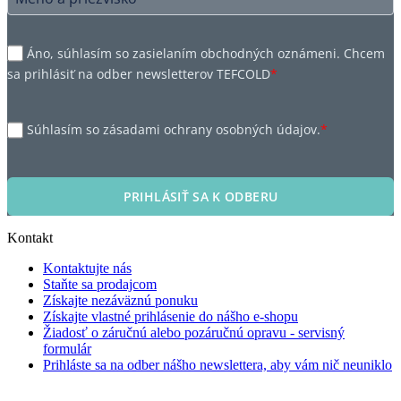
Áno, súhlasím so zasielaním obchodných oznámeni. Chcem
sa prihlásiť na odber newsletterov TEFCOLD
*
Súhlasím so zásadami ochrany osobných údajov.
*
PRIHLÁSIŤ SA K ODBERU
Kontakt
Kontaktujte nás
Staňte sa prodajcom
Získajte nezáväznú ponuku
Získajte vlastné prihlásenie do nášho e-shopu
Žiadosť o záručnú alebo pozáručnú opravu - servisný
formulár
Prihláste sa na odber nášho newslettera, aby vám nič neuniklo