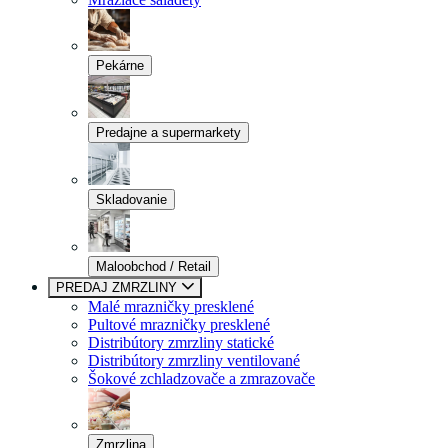
Pekárne
Predajne a supermarkety
Skladovanie
Maloobchod / Retail
PREDAJ ZMRZLINY
Malé mrazničky presklené
Pultové mrazničky presklené
Distribútory zmrzliny statické
Distribútory zmrzliny ventilované
Šokové zchladzovače a zmrazovače
Zmrzlina