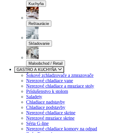
Kuchyňa
Reštaurácie
Skladovanie
Maloobchod / Retail
GASTRO A KUCHYŇA
Šokové zchladzovače a zmrazovače
Nerezové chladiace vane
Nerezové chladiace a mraziace stoly
Príslušenstvo k stolom
Saladety
Chladiace nadstavby
Chladiace podstavby
Nerezové chladiace skrine
Nerezové mraziace skrine
Séria G-line
Nerezové chladiace komory na odpad