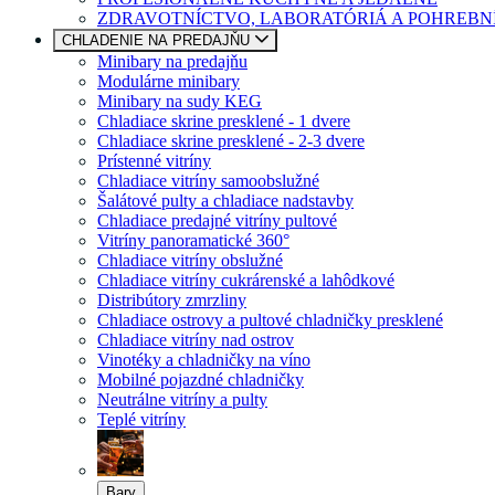
ZDRAVOTNÍCTVO, LABORATÓRIÁ A POHREBN
CHLADENIE NA PREDAJŇU
Minibary na predajňu
Modulárne minibary
Minibary na sudy KEG
Chladiace skrine presklené - 1 dvere
Chladiace skrine presklené - 2-3 dvere
Prístenné vitríny
Chladiace vitríny samoobslužné
Šalátové pulty a chladiace nadstavby
Chladiace predajné vitríny pultové
Vitríny panoramatické 360°
Chladiace vitríny obslužné
Chladiace vitríny cukrárenské a lahôdkové
Distribútory zmrzliny
Chladiace ostrovy a pultové chladničky presklené
Chladiace vitríny nad ostrov
Vinotéky a chladničky na víno
Mobilné pojazdné chladničky
Neutrálne vitríny a pulty
Teplé vitríny
Bary