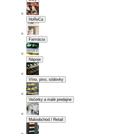
HoReCa
Farmácia
Nápoje
Víno, pivo, sódovky
Večerky a malé predajne
Maloobchod / Retail