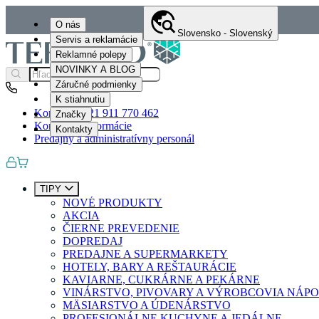
O nás
Slovensko - Slovenský
Servis a reklamácie
Reklamné polepy
NOVINKY A BLOG
Záručné podmienky
K stiahnutiu
Kontakty
+421 911 770 462
Značky
Kontaktné informácie
Kontakty
Predajný a administratívny personál
TIPY
NOVÉ PRODUKTY
AKCIA
ČIERNE PREVEDENIE
DOPREDAJ
PREDAJNE A SUPERMARKETY
HOTELY, BARY A REŠTAURÁCIE
KAVIARNE, CUKRÁRNE A PEKÁRNE
VINÁRSTVO, PIVOVARY A VÝROBCOVIA NÁP
MÄSIARSTVO A ÚDENÁRSTVO
PROFESIONÁLNE KUCHYNE A JEDÁLNE