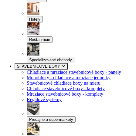
Hotely
Reštaurácie
Špecializované obchody
STAVEBNICOVÉ BOXY
Chladiace a mraziace stavebnicové boxy - panely
Monobloky - chladiace a mraziace jednotky
Stavebnicové chladiace boxy na mieru
Chladiace stavebnicové boxy - komplety
Mraziace stavebnicové boxy - komplety
Regálové systémy
Predajne a supermarkety