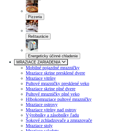
Pizzeria
Reštaurácie
Energeticky účinné chladenie
MRAZIACE ZARIADENIA
Mobilné pojazdné mrazničky
Mraziace skrine presklené dvere
Mraziace vitríny
Pultové mrazničky presklené veko
Mraziace skrine plné dvere
Pultové mrazničky plné veko
Hlbokomraziace pultové mrazničky
Mraziace ostrovy
Mraziace vitríny nad ostrov
Výrobníky a zásobníky ľadu
Šokové zchladzovače a zmrazovače
Mraziace stoly
Mraziace saladety