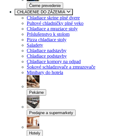
Čierne prevedenie
CHLADENIE DO ZÁZEMIA
Chladiace skrine plné dvere
Pultové chladničky plné veko
Chladiace a mraziace stoly
Príslušenstvo k stolom
Pizza chladiace stoly
Saladety
Chladiace nadstavby
Chladiace podstavby
Chladiace komory na odpad
Šokové schladzovače a zmrazovače
Minibary do hotela
Pekárne
Predajne a supermarkety
Hotely