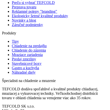
Prečo si vybrať TEFCOLD
Preprava tovaru
Reklamné polepy "branding"
Ekologicky šetrné kvalitné produkty
Novinky a blog
Záručné podmienky
Produkty
Tipy
Chladenie na predajňu
Chladenie do zázemia
Mraziace zariadenia
Predaj zmrzliny
Stavebnicové boxy
Gastro a kuchyňa
Náhradné diely
Špecialisti na chladenie a mrazenie
TEFCOLD dodáva spoľahlivé a kvalitné produkty chladiacej,
mraziacej a vykurovacej techniky. Veľkoobchodnej distribúcii
tovaru v oblasti chladenia sa venujeme viac ako 35 rokov.
TEFCOLD SK s.r.o.