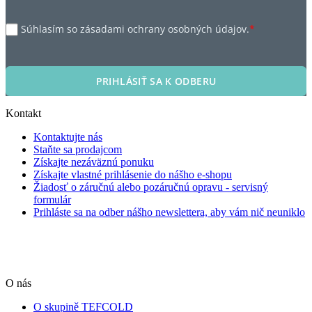
Súhlasím so zásadami ochrany osobných údajov.
*
PRIHLÁSIŤ SA K ODBERU
Kontakt
Kontaktujte nás
Staňte sa prodajcom
Získajte nezáväznú ponuku
Získajte vlastné prihlásenie do nášho e-shopu
Žiadosť o záručnú alebo pozáručnú opravu - servisný
formulár
Prihláste sa na odber nášho newslettera, aby vám nič neuniklo
O nás
O skupině TEFCOLD