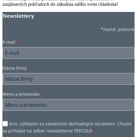
zaujímavých pohľadoch do zákulisia nášho sveta chladenia!
Newslettery
*nutné, povinné
E-mail
*
Názov firmy
*
Meno a priezvisko
*
Áno, súhlasím so zasielaním obchodných oznámeni. Chcem
sa prihlásiť na odber newsletterov TEFCOLD
*