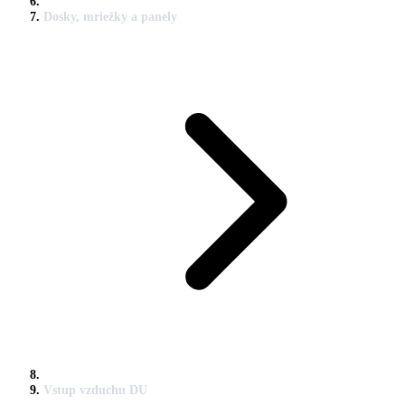
Dosky, mriežky a panely
Vstup vzduchu DU