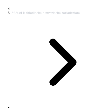
Súčasti k chladiacim a mraziacim zariadeniam