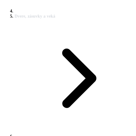
Dvere, zásuvky a veká