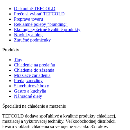
O skupině TEFCOLD
Prečo si vybrať TEFCOLD
Preprava tovaru
Reklamné polepy "branding"
Ekologicky šetrné kvalitné produkty
Novinky a blog
Záručné podmienky
Produkty
Tipy
Chladenie na predajňu
Chladenie do zázemia
Mraziace zariadenia
Predaj zmrzliny
Stavebnicové boxy
Gastro a kuchyňa
Náhradné diely
Špecialisti na chladenie a mrazenie
TEFCOLD dodáva spoľahlivé a kvalitné produkty chladiacej,
mraziacej a vykurovacej techniky. Veľkoobchodnej distribúcii
tovaru v oblasti chladenia sa venujeme viac ako 35 rokov.