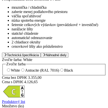
mraznička / chladnička
zaberie menej podlahového priestoru
väčšia spoľahlivosť
nízka spotreba energie
šetrenie celkových výdavkov (prevádzkové + investičné)
narážacie lišty
statické chladenie
automatické odmrazovanie
2 chladiace okruhy
cenovkové lišty ako príslušenstvo
Technická špecifikácia
Náhradné diely
Zvoľte farba:
White
Zvoľte farba
White
Antracite (RAL 7016)
Black
Cena bez DPH
€ 3.355,00
Cena s DPH
€ 4.126,65
Produktový list
Množstvo (ks)