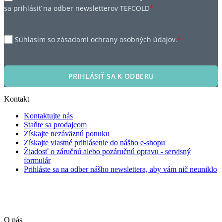
sa prihlásiť na odber newsletterov TEFCOLD
*
Súhlasím so zásadami ochrany osobných údajov.
*
PRIHLÁSIŤ SA K ODBERU
Kontakt
Kontaktujte nás
Staňte sa prodajcom
Získajte nezáväznú ponuku
Získajte vlastné prihlásenie do nášho e-shopu
Žiadosť o záručnú alebo pozáručnú opravu - servisný
formulár
Prihláste sa na odber nášho newslettera, aby vám nič neuniklo
O nás