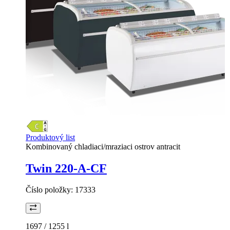
Produktový list
Kombinovaný chladiaci/mraziaci ostrov antracit
Twin 220-A-CF
Číslo položky:
17333
1697 / 1255
l