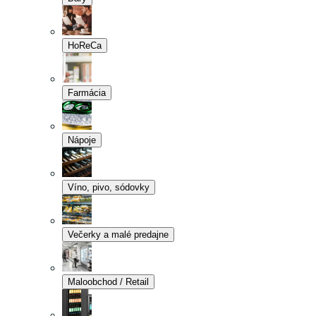
HoReCa
Farmácia
Nápoje
Víno, pivo, sódovky
Večerky a malé predajne
Maloobchod / Retail