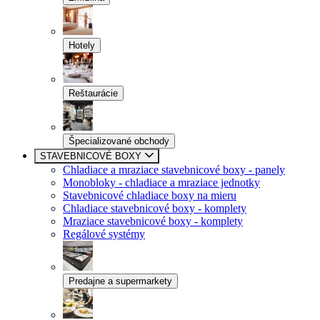
Hotely
Reštaurácie
Špecializované obchody
STAVEBNICOVÉ BOXY
Chladiace a mraziace stavebnicové boxy - panely
Monobloky - chladiace a mraziace jednotky
Stavebnicové chladiace boxy na mieru
Chladiace stavebnicové boxy - komplety
Mraziace stavebnicové boxy - komplety
Regálové systémy
Predajne a supermarkety