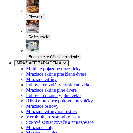
Pizzeria
Reštaurácie
Energeticky účinné chladenie
MRAZIACE ZARIADENIA
Mobilné pojazdné mrazničky
Mraziace skrine presklené dvere
Mraziace vitríny
Pultové mrazničky presklené veko
Mraziace skrine plné dvere
Pultové mrazničky plné veko
Hlbokomraziace pultové mrazničky
Mraziace ostrovy
Mraziace vitríny nad ostrov
Výrobníky a zásobníky ľadu
Šokové zchladzovače a zmrazovače
Mraziace stoly
Mraziace saladety