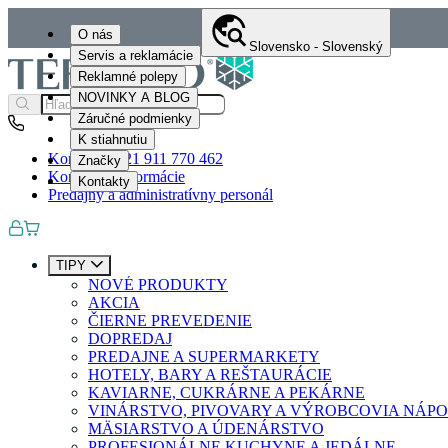
O nás
Slovensko - Slovenský
Servis a reklamácie
Reklamné polepy
NOVINKY A BLOG
Záručné podmienky
K stiahnutiu
Kontakty
+421 911 770 462
Značky
Kontaktné informácie
Kontakty
Predajný a administratívny personál
TIPY
NOVÉ PRODUKTY
AKCIA
ČIERNE PREVEDENIE
DOPREDAJ
PREDAJNE A SUPERMARKETY
HOTELY, BARY A REŠTAURÁCIE
KAVIARNE, CUKRÁRNE A PEKÁRNE
VINÁRSTVO, PIVOVARY A VÝROBCOVIA NÁP
MÄSIARSTVO A ÚDENÁRSTVO
PROFESIONÁLNE KUCHYNE A JEDÁLNE