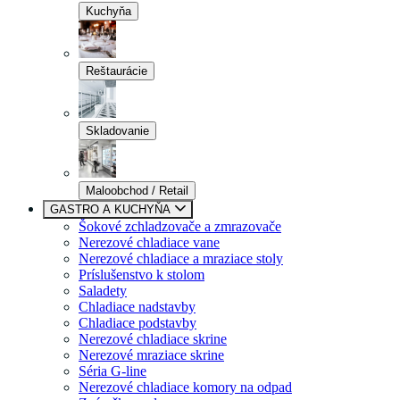
Kuchyňa
Reštaurácie
Skladovanie
Maloobchod / Retail
GASTRO A KUCHYŇA
Šokové zchladzovače a zmrazovače
Nerezové chladiace vane
Nerezové chladiace a mraziace stoly
Príslušenstvo k stolom
Saladety
Chladiace nadstavby
Chladiace podstavby
Nerezové chladiace skrine
Nerezové mraziace skrine
Séria G-line
Nerezové chladiace komory na odpad