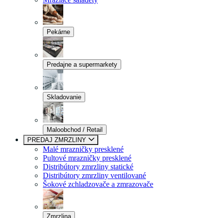
Pekárne
Predajne a supermarkety
Skladovanie
Maloobchod / Retail
PREDAJ ZMRZLINY
Malé mrazničky presklené
Pultové mrazničky presklené
Distribútory zmrzliny statické
Distribútory zmrzliny ventilované
Šokové zchladzovače a zmrazovače
Zmrzlina