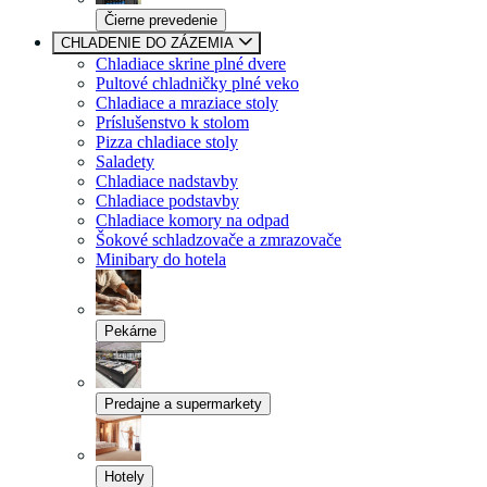
Čierne prevedenie
CHLADENIE DO ZÁZEMIA
Chladiace skrine plné dvere
Pultové chladničky plné veko
Chladiace a mraziace stoly
Príslušenstvo k stolom
Pizza chladiace stoly
Saladety
Chladiace nadstavby
Chladiace podstavby
Chladiace komory na odpad
Šokové schladzovače a zmrazovače
Minibary do hotela
Pekárne
Predajne a supermarkety
Hotely