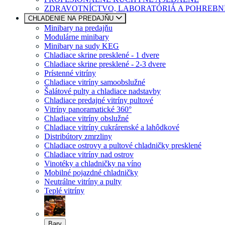
ZDRAVOTNÍCTVO, LABORATÓRIÁ A POHREBN
CHLADENIE NA PREDAJŇU
Minibary na predajňu
Modulárne minibary
Minibary na sudy KEG
Chladiace skrine presklené - 1 dvere
Chladiace skrine presklené - 2-3 dvere
Prístenné vitríny
Chladiace vitríny samoobslužné
Šalátové pulty a chladiace nadstavby
Chladiace predajné vitríny pultové
Vitríny panoramatické 360°
Chladiace vitríny obslužné
Chladiace vitríny cukrárenské a lahôdkové
Distribútory zmrzliny
Chladiace ostrovy a pultové chladničky presklené
Chladiace vitríny nad ostrov
Vinotéky a chladničky na víno
Mobilné pojazdné chladničky
Neutrálne vitríny a pulty
Teplé vitríny
Bary