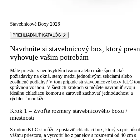
Stavebnicové Boxy 2026
PREHLIADNUŤ KATALÓG
Navrhnite si stavebnicový box, ktorý pres
vyhovuje vašim potrebám
Máte priestor s neobvyklým tvarom alebo máte špecifické
požiadavky na okná, steny medzi jednotlivými sekciami alebo
zosilnené podlahy? V tom prípade sú stavebnicové boxy KLC to
správnou voľbou! V šiestich krokoch si môžete navrhnúť svoju
ideálnu chladiacu komoru a zároveň zachovať jednoduchosť a
rýchlosť montáže.
Krok 1 – Zvoľte rozmery stavebnicového boxu /
miestnosti
S radom KLC si môžete postaviť chladiaci box, ktorý sa prispôso
vášmu priestoru, a vytvoriť ho z panelov s rozmermi od 40 cm s