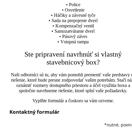
• Police
• Osvetlenie
• Háčiky a závesné tyče
• Sada na prepojenie dverí
• Kompenzačný ventil
• Samozatváranie dverí
• Pásový záves
• Vstupná rampa
Ste pripravení navrhnúť si vlastný
stavebnicový box?
Naši odborníci sú tu, aby vám pomohli premeniť vaše predstavy 
riešenie, ktoré bude presne zodpovedať vašim potrebám. Stačí n
oznámiť rozmery dostupného priestoru a účel využitia boxu a
spoločne navrhneme riešenie, ktoré splní vaše požiadavky.
Vyplňte formulár a čoskoro sa vám ozveme.
Kontaktný formulár
*nutné, povi