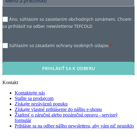
Áno, súhlasím so zasielaním obchodných oznámeni. Chcem
sa prihlásiť na odber newsletterov TEFCOLD
*
Súhlasím so zásadami ochrany osobných údajov.
*
PRIHLÁSIŤ SA K ODBERU
Kontakt
Kontaktujte nás
Staňte sa prodajcom
Získajte nezáväznú ponuku
Získajte vlastné prihlásenie do nášho e-shopu
Žiadosť o záručnú alebo pozáručnú opravu - servisný
formulár
Prihláste sa na odber nášho newslettera, aby vám nič neuniklo