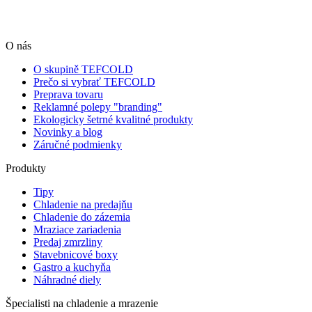
O nás
O skupině TEFCOLD
Prečo si vybrať TEFCOLD
Preprava tovaru
Reklamné polepy "branding"
Ekologicky šetrné kvalitné produkty
Novinky a blog
Záručné podmienky
Produkty
Tipy
Chladenie na predajňu
Chladenie do zázemia
Mraziace zariadenia
Predaj zmrzliny
Stavebnicové boxy
Gastro a kuchyňa
Náhradné diely
Špecialisti na chladenie a mrazenie