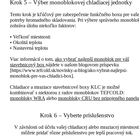
Krok 5 – Výber monoblokovej chladiacej jednotky
Tento krok je kľúčový pre zabezpečenie funkčného boxu pre vaš
potreby hromadného skladovania. Pri výbere správneho monoblo
zohráva úlohu niekoľko faktorov:
• Veľkosť miestnosti
• Okolitá teplota
• Nastavená teplota
Viac informácií o tom,
ako vybrať najlepší monoblok pre váš
stavebnicový box
nájdete v našom blogovom príspevku
[https://www.tefcold.sk/novinky-a-blog/ako-vybrat-najlepsi-
monoblok-pre-vas-chladici-box].
Chladiace a mraziace stavebnicové boxy KLC je možné
kombinovať s niektorou z radov monoblokov TEFCOLD:
monobloky WRA
alebo
monobloky CRU bez pripojeného panelu
Krok 6 – Vyberte príslušenstvo
V závislosti od účelu vašej chladiacej alebo mraziacej miestnost
môžete pridať rôzne príslušenstvo pre lepší pracovný tok.