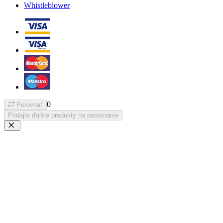
Whistleblower
0
Porovnať
Pridajte ďalšie produkty na porovnanie