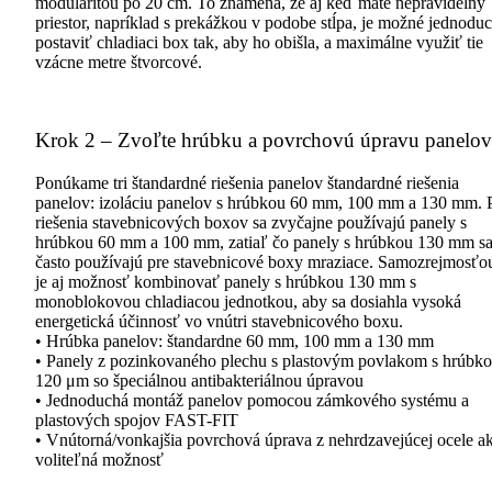
modularitou po 20 cm. To znamená, že aj keď máte nepravidelný
priestor, napríklad s prekážkou v podobe stĺpa, je možné jednodu
postaviť chladiaci box tak, aby ho obišla, a maximálne využiť tie
vzácne metre štvorcové.
Krok 2 – Zvoľte hrúbku a povrchovú úpravu panelov
Ponúkame tri štandardné riešenia panelov štandardné riešenia
panelov: izoláciu panelov s hrúbkou 60 mm, 100 mm a 130 mm. 
riešenia stavebnicových boxov sa zvyčajne používajú panely s
hrúbkou 60 mm a 100 mm, zatiaľ čo panely s hrúbkou 130 mm s
často používajú pre stavebnicové boxy mraziace. Samozrejmosťo
je aj možnosť kombinovať panely s hrúbkou 130 mm s
monoblokovou chladiacou jednotkou, aby sa dosiahla vysoká
energetická účinnosť vo vnútri stavebnicového boxu.
• Hrúbka panelov: štandardne 60 mm, 100 mm a 130 mm
• Panely z pozinkovaného plechu s plastovým povlakom s hrúbk
120 μm so špeciálnou antibakteriálnou úpravou
• Jednoduchá montáž panelov pomocou zámkového systému a
plastových spojov FAST-FIT
• Vnútorná/vonkajšia povrchová úprava z nehrdzavejúcej ocele a
voliteľná možnosť