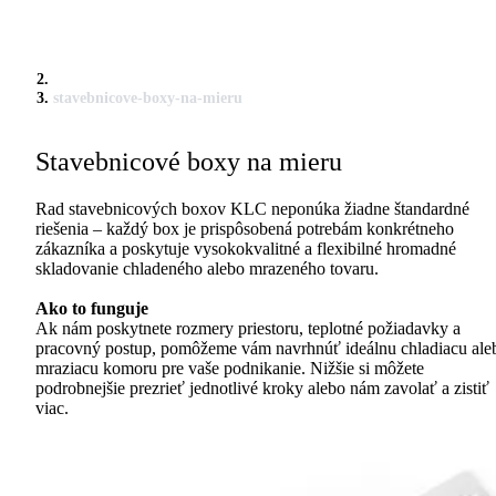
stavebnicove-boxy-na-mieru
Stavebnicové boxy na mieru
Rad stavebnicových boxov KLC neponúka žiadne štandardné
riešenia – každý box je prispôsobená potrebám konkrétneho
zákazníka a poskytuje vysokokvalitné a flexibilné hromadné
skladovanie chladeného alebo mrazeného tovaru.
Ako to funguje
Ak nám poskytnete rozmery priestoru, teplotné požiadavky a
pracovný postup, pomôžeme vám navrhnúť ideálnu chladiacu ale
mraziacu komoru pre vaše podnikanie. Nižšie si môžete
podrobnejšie prezrieť jednotlivé kroky alebo nám zavolať a zistiť
viac.