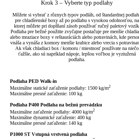
Krok 3 – Vyberte typ podlahy
Môžete si vybrať z rôznych typov podláh, od štandardnej podla
pre chladírenské boxy až po podlahu s vysokou odolnosťou, na
ktorej môžete pri dopĺňaní zásob používať ručný paletový vozík
Podlaha pre bežné použitie zvyčajne postačuje pre menšie chladi
alebo mraziace boxy v reštauráciách alebo potravinách, kde perso
vnáša a vynáša z komory menšie krabice alebo vrecia s potravina
Ak však chladiaci box / komoru / miestnosť používate na niečo
ťažšie, ako sú napríklad nápoje, lepšou voľbou je vyztužená
podlaha.
Podlaha PED Walk-in
2
Maximálne statické zaťaženie podlahy: 1500 kg/m
Maximálne presné zaťaženie: 100 kg
Podlaha P400 Podlaha na bežnú prevádzku
2
Maximálne zaťaženie podlahy: 4000 kg/m
Maximálne dynamické zaťaženie: 400 kg
Maximálne presné zaťaženie: 140 kg
P1000 ST Vstupná vrstvená podlaha