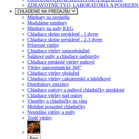
ZDRAVOTNÍCTVO, LABORATÓRIÁ A POHREBN
CHLADENIE NA PREDAJŇU
Minibary na predajňu
Modulárne minibary
Minibary na sudy KEG
Chladiace skrine presklené - 1 dvere
Chladiace skrine presklené - 2-3 dvere
Prístenné vitríny
Chladiace vitríny samoobslužné
Šalátové pulty a chladiace nadstavby
Chladiace predajné vitríny pultové
Vitríny panoramatické 360°
Chladiace vitríny obslužné
Chladiace vitríny cukrárenské a lahôdkové
Distribútory zmrzliny
Chladiace ostrovy a pultové chladničky presklené
Chladiace vitríny nad ostrov
Vinotéky a chladničky na víno
Mobilné pojazdné chladničky
Neutrálne vitríny a pulty
Teplé vitríny
Bary