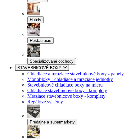
Hotely
Reštaurácie
Špecializované obchody
STAVEBNICOVÉ BOXY
Chladiace a mraziace stavebnicové boxy - panely
Monobloky - chladiace a mraziace jednotky
Stavebnicové chladiace boxy na mieru
Chladiace stavebnicové boxy - komplety
Mraziace stavebnicové boxy - komplety
Regálové systémy
Predajne a supermarkety