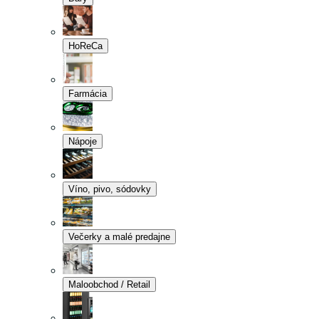
HoReCa
Farmácia
Nápoje
Víno, pivo, sódovky
Večerky a malé predajne
Maloobchod / Retail