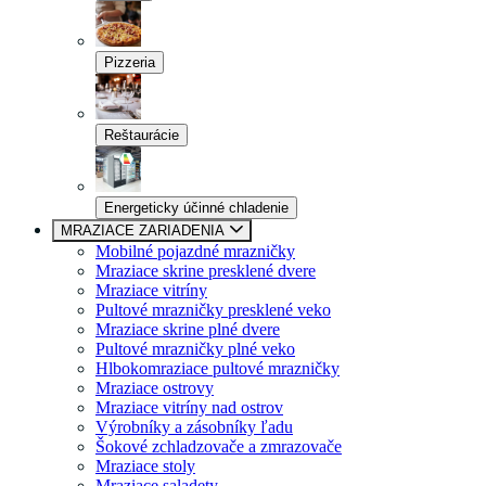
Pizzeria
Reštaurácie
Energeticky účinné chladenie
MRAZIACE ZARIADENIA
Mobilné pojazdné mrazničky
Mraziace skrine presklené dvere
Mraziace vitríny
Pultové mrazničky presklené veko
Mraziace skrine plné dvere
Pultové mrazničky plné veko
Hlbokomraziace pultové mrazničky
Mraziace ostrovy
Mraziace vitríny nad ostrov
Výrobníky a zásobníky ľadu
Šokové zchladzovače a zmrazovače
Mraziace stoly
Mraziace saladety