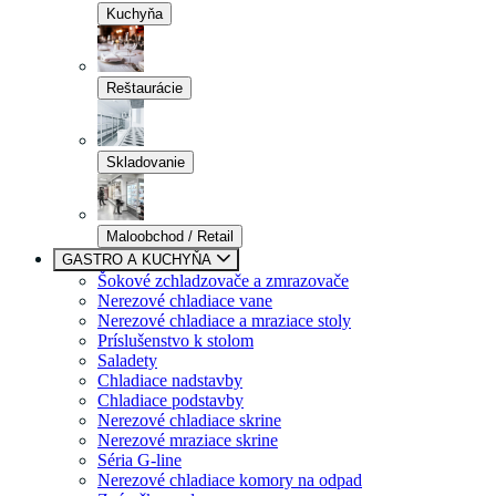
Kuchyňa
Reštaurácie
Skladovanie
Maloobchod / Retail
GASTRO A KUCHYŇA
Šokové zchladzovače a zmrazovače
Nerezové chladiace vane
Nerezové chladiace a mraziace stoly
Príslušenstvo k stolom
Saladety
Chladiace nadstavby
Chladiace podstavby
Nerezové chladiace skrine
Nerezové mraziace skrine
Séria G-line
Nerezové chladiace komory na odpad