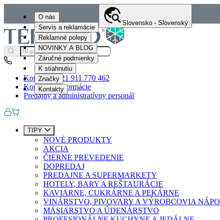
O nás
Slovensko - Slovenský
Servis a reklamácie
Reklamné polepy
NOVINKY A BLOG
Záručné podmienky
K stiahnutiu
Kontakty
+421 911 770 462
Značky
Kontaktné informácie
Kontakty
Predajný a administratívny personál
TIPY
NOVÉ PRODUKTY
AKCIA
ČIERNE PREVEDENIE
DOPREDAJ
PREDAJNE A SUPERMARKETY
HOTELY, BARY A REŠTAURÁCIE
KAVIARNE, CUKRÁRNE A PEKÁRNE
VINÁRSTVO, PIVOVARY A VÝROBCOVIA NÁP
MÄSIARSTVO A ÚDENÁRSTVO
PROFESIONÁLNE KUCHYNE A JEDÁLNE