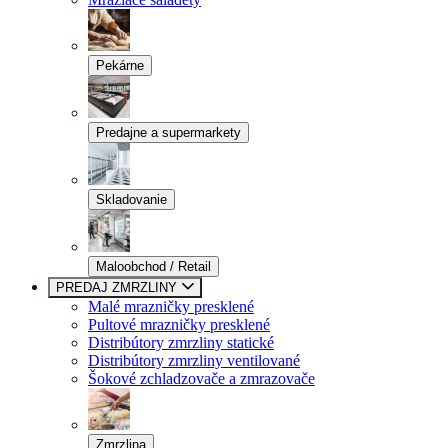
Pekárne
Predajne a supermarkety
Skladovanie
Maloobchod / Retail
PREDAJ ZMRZLINY
Malé mrazničky presklené
Pultové mrazničky presklené
Distribútory zmrzliny statické
Distribútory zmrzliny ventilované
Šokové zchladzovače a zmrazovače
Zmrzlina