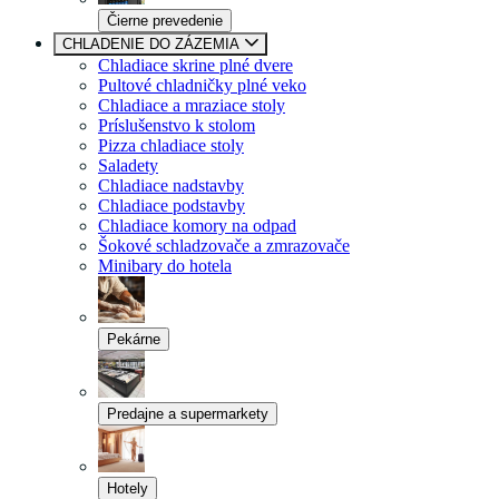
Čierne prevedenie
CHLADENIE DO ZÁZEMIA
Chladiace skrine plné dvere
Pultové chladničky plné veko
Chladiace a mraziace stoly
Príslušenstvo k stolom
Pizza chladiace stoly
Saladety
Chladiace nadstavby
Chladiace podstavby
Chladiace komory na odpad
Šokové schladzovače a zmrazovače
Minibary do hotela
Pekárne
Predajne a supermarkety
Hotely