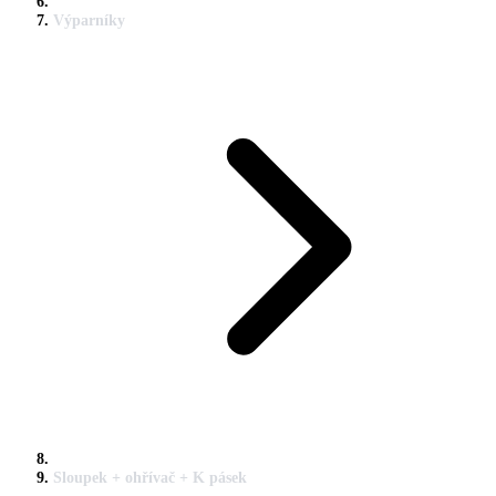
Výparníky
Sloupek + ohřívač + K pásek