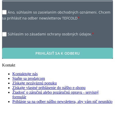
Áno, súhlasím so zasielaním obchodných oznámeni. Chcem
sa prihlásiť na odber newsletterov TEFCOLD
*
Súhlasím so zásadami ochrany osobných údajov.
*
PRIHLÁSIŤ SA K ODBERU
Kontakt
Kontaktujte nás
Staňte sa prodajcom
Získajte nezáväznú ponuku
Získajte vlastné prihlásenie do nášho e-shopu
Žiadosť o záručnú alebo pozáručnú opravu - servisný
formulár
Prihláste sa na odber nášho newslettera, aby vám nič neuniklo