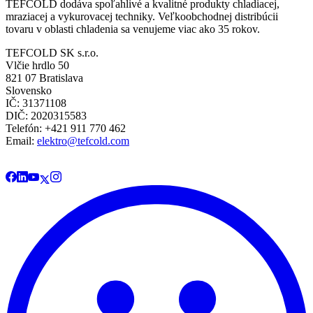
TEFCOLD dodáva spoľahlivé a kvalitné produkty chladiacej,
mraziacej a vykurovacej techniky. Veľkoobchodnej distribúcii
tovaru v oblasti chladenia sa venujeme viac ako 35 rokov.
TEFCOLD SK s.r.o.
Vlčie hrdlo 50
821 07 Bratislava
Slovensko
IČ: 31371108
DIČ: 2020315583
Telefón: +421 911 770 462
Email:
elektro@tefcold.com