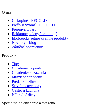
O nás
O skupině TEFCOLD
Prečo si vybrať TEFCOLD
Preprava tovaru
Reklamné polepy "branding"
Ekologicky šetrné kvalitné produkty
Novinky a blog
Záručné podmienky
Produkty
Tipy
Chladenie na predajňu
Chladenie do zázemia
Mraziace zariadenia
Predaj zmrzliny
Stavebnicové boxy
Gastro a kuchyňa
Náhradné diely
Špecialisti na chladenie a mrazenie