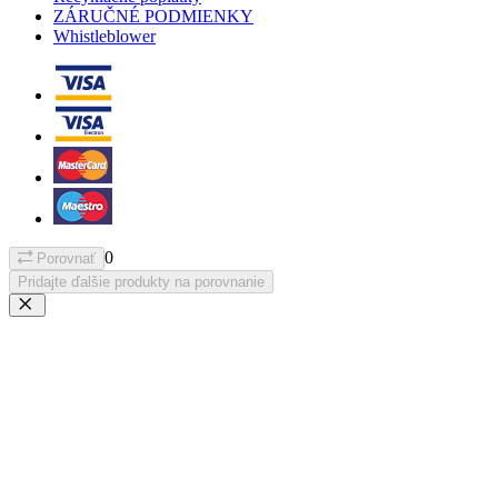
ZÁRUČNÉ PODMIENKY
Whistleblower
0
Porovnať
Pridajte ďalšie produkty na porovnanie