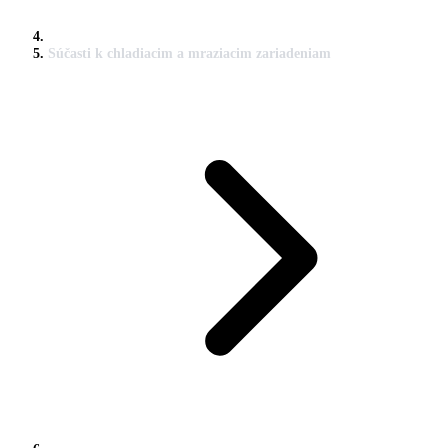
Súčasti k chladiacim a mraziacim zariadeniam