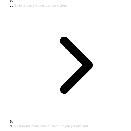
Sklo a diely súvisiace so sklom
Skleněná matice/šroub/příchytky komplet