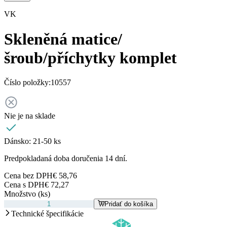
VK
Skleněná matice/
šroub/příchytky komplet
Číslo položky:
10557
Nie je na sklade
Dánsko:
21-50 ks
Predpokladaná doba doručenia 14 dní.
Cena bez DPH
€ 58,76
Cena s DPH
€ 72,27
Množstvo (ks)
Pridať do košíka
Technické špecifikácie