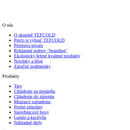
O nás
O skupině TEFCOLD
Prečo si vybrať TEFCOLD
Preprava tovaru
Reklamné polepy "branding"
Ekologicky šetrné kvalitné produkty
Novinky a blog
Záručné podmienky
Produkty
Tipy
Chladenie na predajňu
Chladenie do zázemia
Mraziace zariadenia
Predaj zmrzliny
Stavebnicové boxy
Gastro a kuchyňa
Náhradné diely