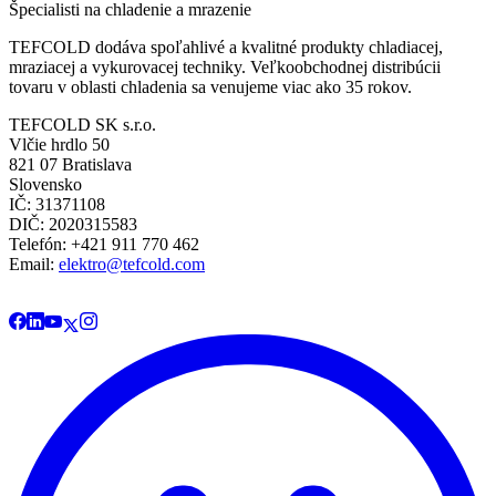
Špecialisti na chladenie a mrazenie
TEFCOLD dodáva spoľahlivé a kvalitné produkty chladiacej,
mraziacej a vykurovacej techniky. Veľkoobchodnej distribúcii
tovaru v oblasti chladenia sa venujeme viac ako 35 rokov.
TEFCOLD SK s.r.o.
Vlčie hrdlo 50
821 07 Bratislava
Slovensko
IČ: 31371108
DIČ: 2020315583
Telefón: +421 911 770 462
Email:
elektro@tefcold.com