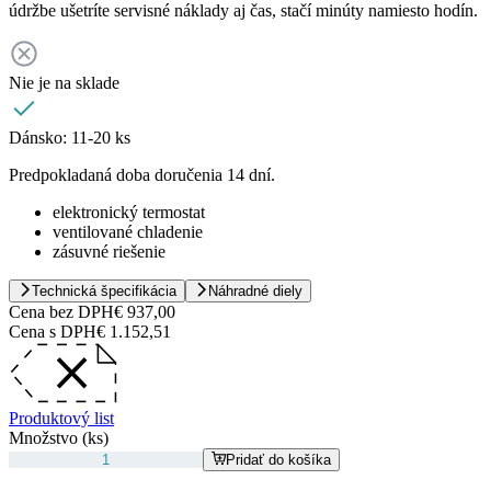
údržbe ušetríte servisné náklady aj čas, stačí minúty namiesto hodín.
Nie je na sklade
Dánsko:
11-20 ks
Predpokladaná doba doručenia 14 dní.
elektronický termostat
ventilované chladenie
zásuvné riešenie
Technická špecifikácia
Náhradné diely
Cena bez DPH
€ 937,00
Cena s DPH
€ 1.152,51
Produktový list
Množstvo (ks)
Pridať do košíka