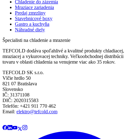
Chladenie do zázemia
Mraziace zariadenia
Predaj zmrzliny
Stavebnicové boxy
Gastro a kuchyňa
Náhradné diely
Špecialisti na chladenie a mrazenie
TEFCOLD dodáva spoľahlivé a kvalitné produkty chladiacej,
mraziacej a vykurovacej techniky. Veľkoobchodnej distribúcii
tovaru v oblasti chladenia sa venujeme viac ako 35 rokov.
TEFCOLD SK s.r.o.
Vlčie hrdlo 50
821 07 Bratislava
Slovensko
IČ: 31371108
DIČ: 2020315583
Telefón: +421 911 770 462
Email:
elektro@tefcold.com