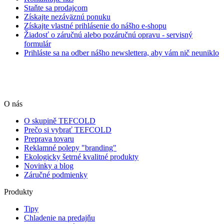
Staňte sa prodajcom
Získajte nezáväznú ponuku
Získajte vlastné prihlásenie do nášho e-shopu
Žiadosť o záručnú alebo pozáručnú opravu - servisný
formulár
Prihláste sa na odber nášho newslettera, aby vám nič neuniklo
O nás
O skupině TEFCOLD
Prečo si vybrať TEFCOLD
Preprava tovaru
Reklamné polepy "branding"
Ekologicky šetrné kvalitné produkty
Novinky a blog
Záručné podmienky
Produkty
Tipy
Chladenie na predajňu