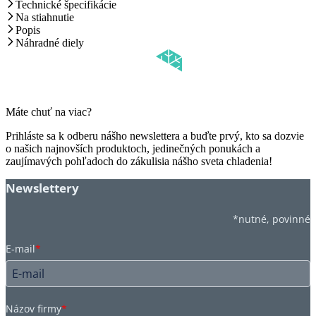
Technické špecifikácie
Na stiahnutie
Popis
Náhradné diely
Máte chuť na viac?
Prihláste sa k odberu nášho newslettera a buďte prvý, kto sa dozvie
o našich najnovších produktoch, jedinečných ponukách a
zaujímavých pohľadoch do zákulisia nášho sveta chladenia!
Newslettery
*nutné, povinné
E-mail
*
Názov firmy
*