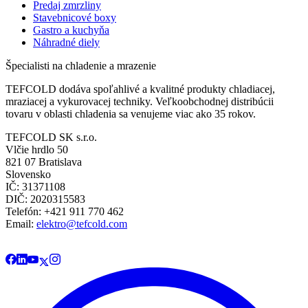
Predaj zmrzliny
Stavebnicové boxy
Gastro a kuchyňa
Náhradné diely
Špecialisti na chladenie a mrazenie
TEFCOLD dodáva spoľahlivé a kvalitné produkty chladiacej,
mraziacej a vykurovacej techniky. Veľkoobchodnej distribúcii
tovaru v oblasti chladenia sa venujeme viac ako 35 rokov.
TEFCOLD SK s.r.o.
Vlčie hrdlo 50
821 07 Bratislava
Slovensko
IČ: 31371108
DIČ: 2020315583
Telefón: +421 911 770 462
Email:
elektro@tefcold.com