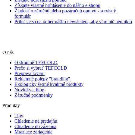
Získajte vlastné prihlásenie do nášho e-shopu
Žiadosť o záručnú alebo pozáručnú opravu - servisný
formulár
Prihláste sa na odber nášho newslettera, aby vám nič neuniklo
O nás
O skupině TEFCOLD
Prečo si vybrať TEFCOLD
Preprava tovaru
Reklamné polepy "branding"
Ekologicky šetrné kvalitné produkty
Novinky a blog
Záručné podmienky
Produkty
Tipy
Chladenie na predajňu
Chladenie do zázemia
Mraziace zariadenia