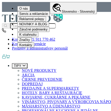
O nás
Slovensko - Slovenský
Servis a reklamácie
Reklamné polepy
NOVINKY A BLOG
Záručné podmienky
K stiahnutiu
Kontakty
+421 911 770 462
Značky
Kontaktné informácie
Kontakty
Predajný a administratívny personál
TIPY
NOVÉ PRODUKTY
AKCIA
ČIERNE PREVEDENIE
DOPREDAJ
PREDAJNE A SUPERMARKETY
HOTELY, BARY A REŠTAURÁCIE
KAVIARNE, CUKRÁRNE A PEKÁRNE
VINÁRSTVO, PIVOVARY A VÝROBCOVIA NÁP
MÄSIARSTVO A ÚDENÁRSTVO
PROFESIONÁLNE KUCHYNE A JEDÁLNE