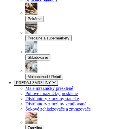
Pekárne
Predajne a supermarkety
Skladovanie
Maloobchod / Retail
PREDAJ ZMRZLINY
Malé mrazničky presklené
Pultové mrazničky presklené
Distribútory zmrzliny statické
Distribútory zmrzliny ventilované
Šokové zchladzovače a zmrazovače
Zmrzlina