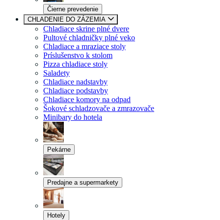
Čierne prevedenie
CHLADENIE DO ZÁZEMIA
Chladiace skrine plné dvere
Pultové chladničky plné veko
Chladiace a mraziace stoly
Príslušenstvo k stolom
Pizza chladiace stoly
Saladety
Chladiace nadstavby
Chladiace podstavby
Chladiace komory na odpad
Šokové schladzovače a zmrazovače
Minibary do hotela
Pekárne
Predajne a supermarkety
Hotely