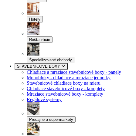
Hotely
Reštaurácie
Špecializované obchody
STAVEBNICOVÉ BOXY
Chladiace a mraziace stavebnicové boxy - panely
Monobloky - chladiace a mraziace jednotky
Stavebnicové chladiace boxy na mieru
Chladiace stavebnicové boxy - komplety
Mraziace stavebnicové boxy - komplety
Regálové systémy
Predajne a supermarkety