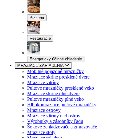
Pizzeria
Reštaurácie
Energeticky účinné chladenie
MRAZIACE ZARIADENIA
Mobilné pojazdné mrazničky
Mraziace skrine presklené dvere
Mraziace vitríny
Pultové mrazničky presklené veko
Mraziace skrine plné dvere
Pultové mrazničky plné veko
Hlbokomraziace pultové mrazničky
Mraziace ostrovy
Mraziace vitríny nad ostrov
Výrobníky a zásobníky ľadu
Šokové zchladzovače a zmrazovače
Mraziace stoly
Mraziace saladety