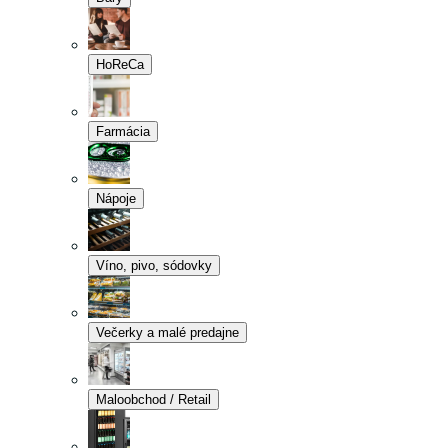
HoReCa
Farmácia
Nápoje
Víno, pivo, sódovky
Večerky a malé predajne
Maloobchod / Retail