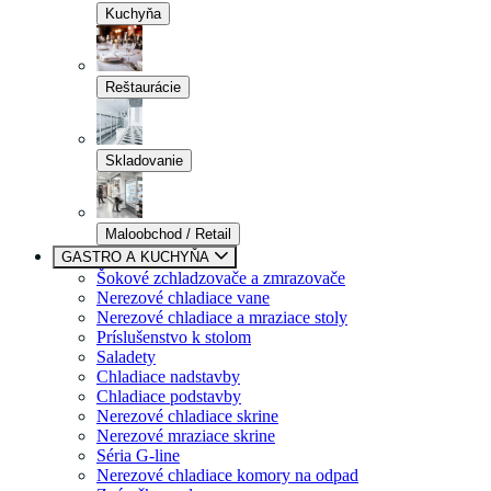
Kuchyňa
Reštaurácie
Skladovanie
Maloobchod / Retail
GASTRO A KUCHYŇA
Šokové zchladzovače a zmrazovače
Nerezové chladiace vane
Nerezové chladiace a mraziace stoly
Príslušenstvo k stolom
Saladety
Chladiace nadstavby
Chladiace podstavby
Nerezové chladiace skrine
Nerezové mraziace skrine
Séria G-line
Nerezové chladiace komory na odpad