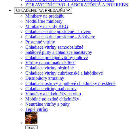
ZDRAVOTNÍCTVO, LABORATÓRIÁ A POHREBN
CHLADENIE NA PREDAJŇU
Minibary na predajňu
Modulárne minibary
Minibary na sudy KEG
Chladiace skrine presklené - 1 dvere
Chladiace skrine presklené - 2-3 dvere
Prístenné vitríny
Chladiace vitríny samoobslužné
Šalátové pulty a chladiace nadstavby
Chladiace predajné vitríny pultové
Vitríny panoramatické 360°
Chladiace vitríny obslužné
Chladiace vitríny cukrárenské a lahôdkové
Distribútory zmrzliny
Chladiace ostrovy a pultové chladničky presklené
Chladiace vitríny nad ostrov
Vinotéky a chladničky na víno
Mobilné pojazdné chladničky
Neutrálne vitríny a pulty
Teplé vitríny
Bary