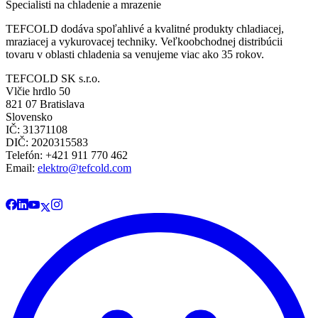
Špecialisti na chladenie a mrazenie
TEFCOLD dodáva spoľahlivé a kvalitné produkty chladiacej,
mraziacej a vykurovacej techniky. Veľkoobchodnej distribúcii
tovaru v oblasti chladenia sa venujeme viac ako 35 rokov.
TEFCOLD SK s.r.o.
Vlčie hrdlo 50
821 07 Bratislava
Slovensko
IČ: 31371108
DIČ: 2020315583
Telefón: +421 911 770 462
Email:
elektro@tefcold.com