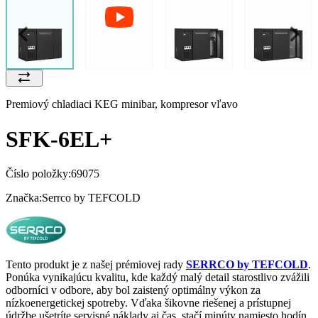
Premiový chladiaci KEG minibar, kompresor vľavo
SFK-6EL+
Číslo položky:
69075
Značka:
Serrco by TEFCOLD
Tento produkt je z našej prémiovej rady
SERRCO by TEFCOLD
.
Ponúka vynikajúcu kvalitu, kde každý malý detail starostlivo zvážili
odborníci v odbore, aby bol zaistený optimálny výkon za
nízkoenergetickej spotreby. Vďaka šikovne riešenej a prístupnej
údržbe ušetríte servisné náklady aj čas, stačí minúty namiesto hodín.