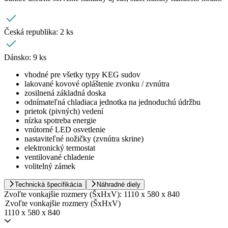
Česká republika:
2 ks
Dánsko:
9 ks
vhodné pre všetky typy KEG sudov
lakované kovové opláštenie zvonku / zvnútra
zosilnená základná doska
odnímateľná chladiaca jednotka na jednoduchú údržbu
prietok (pivných) vedení
nízka spotreba energie
vnútorné LED osvetlenie
nastaviteľné nožičky (zvnútra skrine)
elektronický termostat
ventilované chladenie
volitelný zámek
Technická špecifikácia
Náhradné diely
Zvoľte vonkajšie rozmery (ŠxHxV):
1110 x 580 x 840
Zvoľte vonkajšie rozmery (ŠxHxV)
1110 x 580 x 840