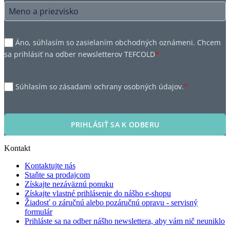
Áno, súhlasím so zasielaním obchodných oznámeni. Chcem
sa prihlásiť na odber newsletterov TEFCOLD
*
Súhlasím so zásadami ochrany osobných údajov.
*
PRIHLÁSIŤ SA K ODBERU
Kontakt
Kontaktujte nás
Staňte sa prodajcom
Získajte nezáväznú ponuku
Získajte vlastné prihlásenie do nášho e-shopu
Žiadosť o záručnú alebo pozáručnú opravu - servisný
formulár
Prihláste sa na odber nášho newslettera, aby vám nič neuniklo