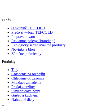
O nás
O skupině TEFCOLD
Prečo si vybrať TEFCOLD
Preprava tovaru
Reklamné polepy "branding"
Ekologicky šetrné kvalitné produkty
Novinky a blog
Záručné podmienky
Produkty
Tipy
Chladenie na predajňu
Chladenie do zázemia
Mraziace zariadenia
Predaj zmrzliny
Stavebnicové boxy
Gastro a kuchyňa
Náhradné diely