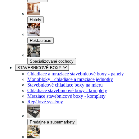
Hotely
Reštaurácie
Špecializované obchody
STAVEBNICOVÉ BOXY
Chladiace a mraziace stavebnicové boxy - panely
Monobloky - chladiace a mraziace jednotky
Stavebnicové chladiace boxy na mieru
Chladiace stavebnicové boxy - komplety
Mraziace stavebnicové boxy - komplety
Regálové systémy
Predajne a supermarkety