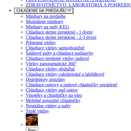
ZDRAVOTNÍCTVO, LABORATÓRIÁ A POHREBN
CHLADENIE NA PREDAJŇU
Minibary na predajňu
Modulárne minibary
Minibary na sudy KEG
Chladiace skrine presklené - 1 dvere
Chladiace skrine presklené - 2-3 dvere
Prístenné vitríny
Chladiace vitríny samoobslužné
Šalátové pulty a chladiace nadstavby
Chladiace predajné vitríny pultové
Vitríny panoramatické 360°
Chladiace vitríny obslužné
Chladiace vitríny cukrárenské a lahôdkové
Distribútory zmrzliny
Chladiace ostrovy a pultové chladničky presklené
Chladiace vitríny nad ostrov
Vinotéky a chladničky na víno
Mobilné pojazdné chladničky
Neutrálne vitríny a pulty
Teplé vitríny
Bary