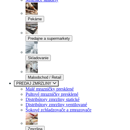
Pekárne
Predajne a supermarkety
Skladovanie
Maloobchod / Retail
PREDAJ ZMRZLINY
Malé mrazničky presklené
Pultové mrazničky presklené
Distribútory zmrzliny statické
Distribútory zmrzliny ventilované
Šokové zchladzovače a zmrazovače
Zmrzlina