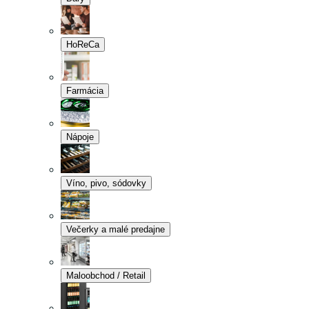
HoReCa
Farmácia
Nápoje
Víno, pivo, sódovky
Večerky a malé predajne
Maloobchod / Retail