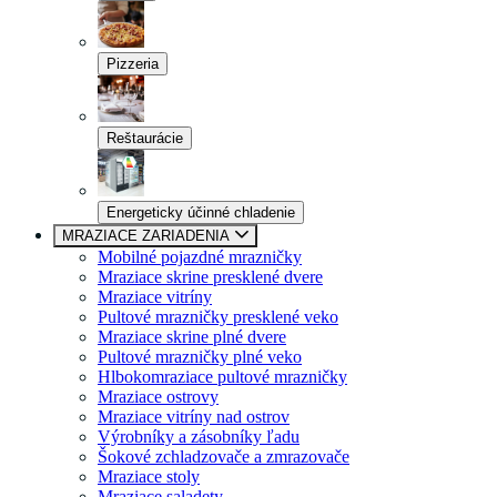
Pizzeria
Reštaurácie
Energeticky účinné chladenie
MRAZIACE ZARIADENIA
Mobilné pojazdné mrazničky
Mraziace skrine presklené dvere
Mraziace vitríny
Pultové mrazničky presklené veko
Mraziace skrine plné dvere
Pultové mrazničky plné veko
Hlbokomraziace pultové mrazničky
Mraziace ostrovy
Mraziace vitríny nad ostrov
Výrobníky a zásobníky ľadu
Šokové zchladzovače a zmrazovače
Mraziace stoly
Mraziace saladety