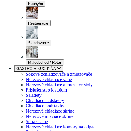
Kuchyňa
Reštaurácie
Skladovanie
Maloobchod / Retail
GASTRO A KUCHYŇA
Šokové zchladzovače a zmrazovače
Nerezové chladiace vane
Nerezové chladiace a mraziace stoly
Príslušenstvo k stolom
Saladety
Chladiace nadstavby
Chladiace podstavby
Nerezové chladiace skrine
Nerezové mraziace skrine
Séria G-line
Nerezové chladiace komory na odpad