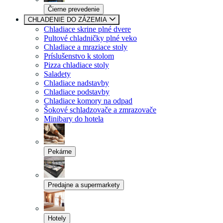
Čierne prevedenie
CHLADENIE DO ZÁZEMIA
Chladiace skrine plné dvere
Pultové chladničky plné veko
Chladiace a mraziace stoly
Príslušenstvo k stolom
Pizza chladiace stoly
Saladety
Chladiace nadstavby
Chladiace podstavby
Chladiace komory na odpad
Šokové schladzovače a zmrazovače
Minibary do hotela
Pekárne
Predajne a supermarkety
Hotely