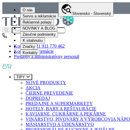
O nás
Slovensko - Slovenský
Servis a reklamácie
Reklamné polepy
NOVINKY A BLOG
Záručné podmienky
K stiahnutiu
Kontakty
+421 911 770 462
Značky
Kontaktné informácie
Kontakty
Predajný a administratívny personál
TIPY
NOVÉ PRODUKTY
AKCIA
ČIERNE PREVEDENIE
DOPREDAJ
PREDAJNE A SUPERMARKETY
HOTELY, BARY A REŠTAURÁCIE
KAVIARNE, CUKRÁRNE A PEKÁRNE
VINÁRSTVO, PIVOVARY A VÝROBCOVIA NÁP
MÄSIARSTVO A ÚDENÁRSTVO
PROFESIONÁLNE KUCHYNE A JEDÁLNE