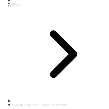
Dvere
Sada na podepření levých dveří stolu