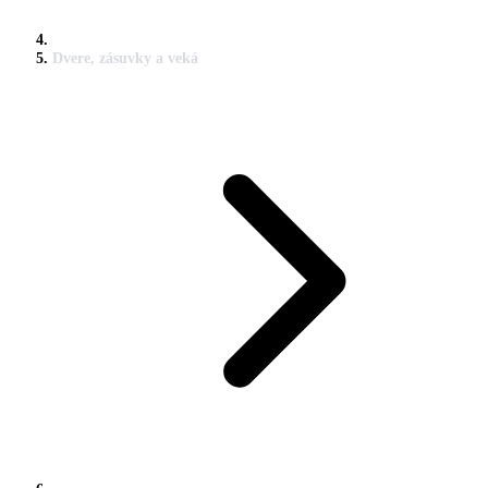
Dvere, zásuvky a veká