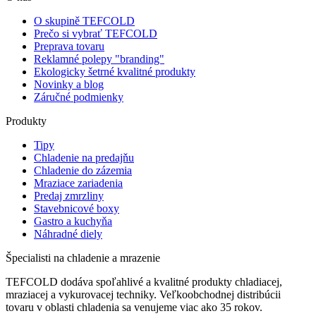
O skupině TEFCOLD
Prečo si vybrať TEFCOLD
Preprava tovaru
Reklamné polepy "branding"
Ekologicky šetrné kvalitné produkty
Novinky a blog
Záručné podmienky
Produkty
Tipy
Chladenie na predajňu
Chladenie do zázemia
Mraziace zariadenia
Predaj zmrzliny
Stavebnicové boxy
Gastro a kuchyňa
Náhradné diely
Špecialisti na chladenie a mrazenie
TEFCOLD dodáva spoľahlivé a kvalitné produkty chladiacej,
mraziacej a vykurovacej techniky. Veľkoobchodnej distribúcii
tovaru v oblasti chladenia sa venujeme viac ako 35 rokov.