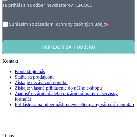
sa prihlásiť na odber newsletterov TEFCOLD
*
Súhlasím so zásadami ochrany osobných údajov.
*
PRIHLÁSIŤ SA K ODBERU
Kontakt
Kontaktujte nás
Staňte sa prodajcom
Získajte nezáväznú ponuku
Získajte vlastné prihlásenie do nášho e-shopu
Žiadosť o záručnú alebo pozáručnú opravu - servisný
formulár
Prihláste sa na odber nášho newslettera, aby vám nič neuniklo
O nás