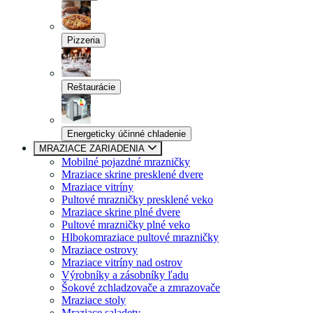
Pizzeria
Reštaurácie
Energeticky účinné chladenie
MRAZIACE ZARIADENIA
Mobilné pojazdné mrazničky
Mraziace skrine presklené dvere
Mraziace vitríny
Pultové mrazničky presklené veko
Mraziace skrine plné dvere
Pultové mrazničky plné veko
Hlbokomraziace pultové mrazničky
Mraziace ostrovy
Mraziace vitríny nad ostrov
Výrobníky a zásobníky ľadu
Šokové zchladzovače a zmrazovače
Mraziace stoly
Mraziace saladety