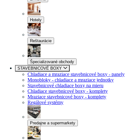
Hotely
Reštaurácie
Špecializované obchody
STAVEBNICOVÉ BOXY
Chladiace a mraziace stavebnicové boxy - panely
Monobloky - chladiace a mraziace jednotky
Stavebnicové chladiace boxy na mieru
Chladiace stavebnicové boxy - komplety
Mraziace stavebnicové boxy - komplety
Regálové systémy
Predajne a supermarkety