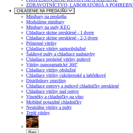
ZDRAVOTNÍCTVO, LABORATÓRIÁ A POHREBN
CHLADENIE NA PREDAJŇU
Minibary na predajňu
Modulárne minibary
Minibary na sudy KEG
Chladiace skrine presklené - 1 dvere
Chladiace skrine presklené - 2-3 dvere
Prístenné vitríny
Chladiace vitríny samoobslužné
Šalátové pulty a chladiace nadstavby
Chladiace predajné vitríny pultové
Vitríny panoramatické 360°
Chladiace vitríny obslužné
Chladiace vitríny cukrárenské a lahôdkové
Distribútory zmrzliny
Chladiace ostrovy a pultové chladničky presklené
Chladiace vitríny nad ostrov
Vinotéky a chladničky na víno
Mobilné pojazdné chladničky
Neutrálne vitríny a pulty
Teplé vitríny
Bary