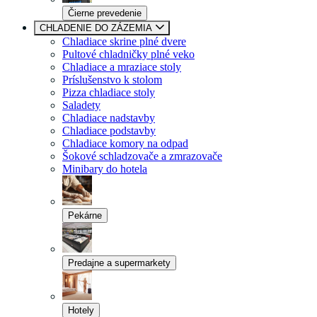
Čierne prevedenie
CHLADENIE DO ZÁZEMIA
Chladiace skrine plné dvere
Pultové chladničky plné veko
Chladiace a mraziace stoly
Príslušenstvo k stolom
Pizza chladiace stoly
Saladety
Chladiace nadstavby
Chladiace podstavby
Chladiace komory na odpad
Šokové schladzovače a zmrazovače
Minibary do hotela
Pekárne
Predajne a supermarkety
Hotely