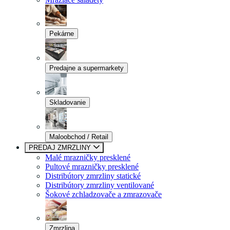
Pekárne
Predajne a supermarkety
Skladovanie
Maloobchod / Retail
PREDAJ ZMRZLINY
Malé mrazničky presklené
Pultové mrazničky presklené
Distribútory zmrzliny statické
Distribútory zmrzliny ventilované
Šokové zchladzovače a zmrazovače
Zmrzlina