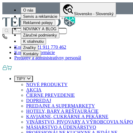
O nás
Slovensko - Slovenský
Servis a reklamácie
Reklamné polepy
NOVINKY A BLOG
Záručné podmienky
K stiahnutiu
Kontakty
+421 911 770 462
Značky
Kontaktné informácie
Kontakty
Predajný a administratívny personál
TIPY
NOVÉ PRODUKTY
AKCIA
ČIERNE PREVEDENIE
DOPREDAJ
PREDAJNE A SUPERMARKETY
HOTELY, BARY A REŠTAURÁCIE
KAVIARNE, CUKRÁRNE A PEKÁRNE
VINÁRSTVO, PIVOVARY A VÝROBCOVIA NÁP
MÄSIARSTVO A ÚDENÁRSTVO
PROFESIONÁLNE KUCHYNE A JEDÁLNE