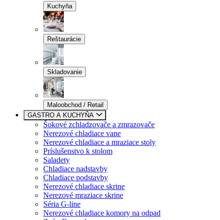
Kuchyňa
Reštaurácie
Skladovanie
Maloobchod / Retail
GASTRO A KUCHYŇA
Šokové zchladzovače a zmrazovače
Nerezové chladiace vane
Nerezové chladiace a mraziace stoly
Príslušenstvo k stolom
Saladety
Chladiace nadstavby
Chladiace podstavby
Nerezové chladiace skrine
Nerezové mraziace skrine
Séria G-line
Nerezové chladiace komory na odpad