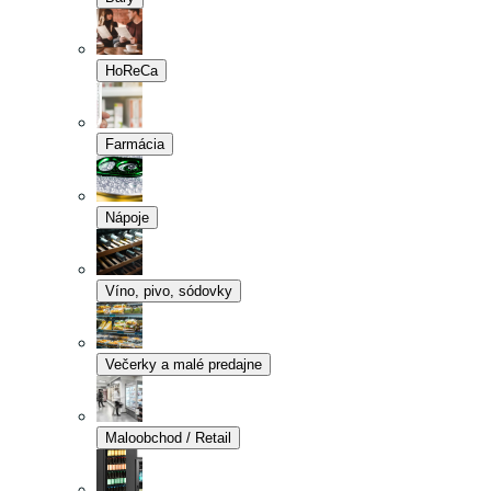
HoReCa
Farmácia
Nápoje
Víno, pivo, sódovky
Večerky a malé predajne
Maloobchod / Retail