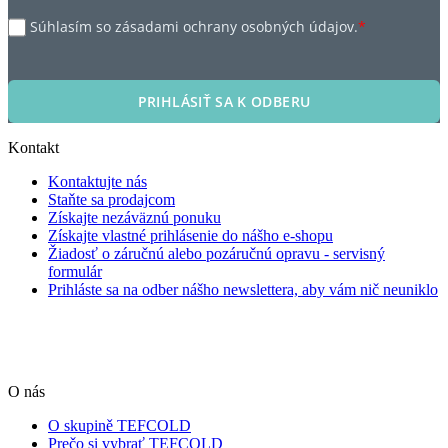
Súhlasím so zásadami ochrany osobných údajov.
*
PRIHLÁSIŤ SA K ODBERU
Kontakt
Kontaktujte nás
Staňte sa prodajcom
Získajte nezáväznú ponuku
Získajte vlastné prihlásenie do nášho e-shopu
Žiadosť o záručnú alebo pozáručnú opravu - servisný
formulár
Prihláste sa na odber nášho newslettera, aby vám nič neuniklo
O nás
O skupině TEFCOLD
Prečo si vybrať TEFCOLD