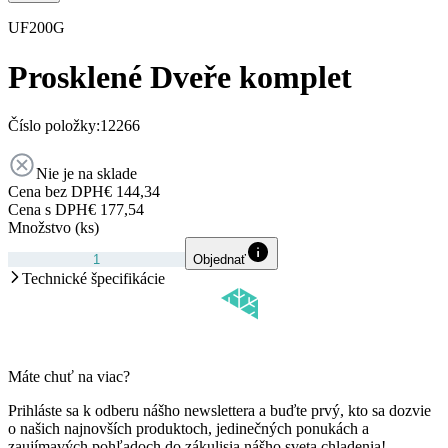
UF200G
Prosklené Dveře komplet
Číslo položky:
12266
Nie je na sklade
Cena bez DPH
€ 144,34
Cena s DPH
€ 177,54
Množstvo (ks)
Objednať
Technické špecifikácie
Máte chuť na viac?
Prihláste sa k odberu nášho newslettera a buďte prvý, kto sa dozvie
o našich najnovších produktoch, jedinečných ponukách a
zaujímavých pohľadoch do zákulisia nášho sveta chladenia!