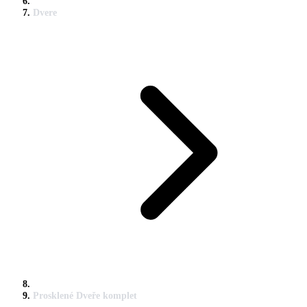
Dvere
Prosklené Dveře komplet