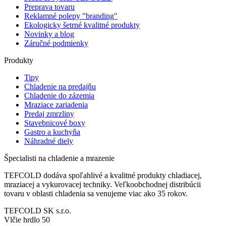
Preprava tovaru
Reklamné polepy "branding"
Ekologicky šetrné kvalitné produkty
Novinky a blog
Záručné podmienky
Produkty
Tipy
Chladenie na predajňu
Chladenie do zázemia
Mraziace zariadenia
Predaj zmrzliny
Stavebnicové boxy
Gastro a kuchyňa
Náhradné diely
Špecialisti na chladenie a mrazenie
TEFCOLD dodáva spoľahlivé a kvalitné produkty chladiacej,
mraziacej a vykurovacej techniky. Veľkoobchodnej distribúcii
tovaru v oblasti chladenia sa venujeme viac ako 35 rokov.
TEFCOLD SK s.r.o.
Vlčie hrdlo 50