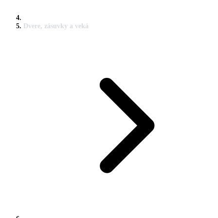
Dvere, zásuvky a veká