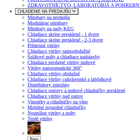
ZDRAVOTNÍCTVO, LABORATÓRIÁ A POHREBN
CHLADENIE NA PREDAJŇU
Minibary na predajňu
Modulárne minibary
Minibary na sudy KEG
Chladiace skrine presklené - 1 dvere
Chladiace skrine presklené - 2-3 dvere
Prístenné vitríny
Chladiace vitríny samoobslužné
Šalátové pulty a chladiace nadstavby
Chladiace predajné vitríny pultové
Vitríny panoramatické 360°
Chladiace vitríny obslužné
Chladiace vitríny cukrárenské a lahôdkové
Distribútory zmrzliny
Chladiace ostrovy a pultové chladničky presklené
Chladiace vitríny nad ostrov
Vinotéky a chladničky na víno
Mobilné pojazdné chladničky
Neutrálne vitríny a pulty
Teplé vitríny
Bary