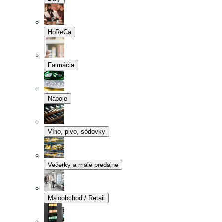
HoReCa
Farmácia
Nápoje
Víno, pivo, sódovky
Večerky a malé predajne
Maloobchod / Retail