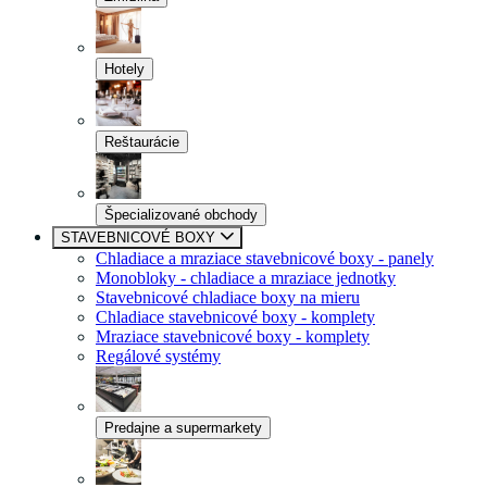
Hotely
Reštaurácie
Špecializované obchody
STAVEBNICOVÉ BOXY
Chladiace a mraziace stavebnicové boxy - panely
Monobloky - chladiace a mraziace jednotky
Stavebnicové chladiace boxy na mieru
Chladiace stavebnicové boxy - komplety
Mraziace stavebnicové boxy - komplety
Regálové systémy
Predajne a supermarkety