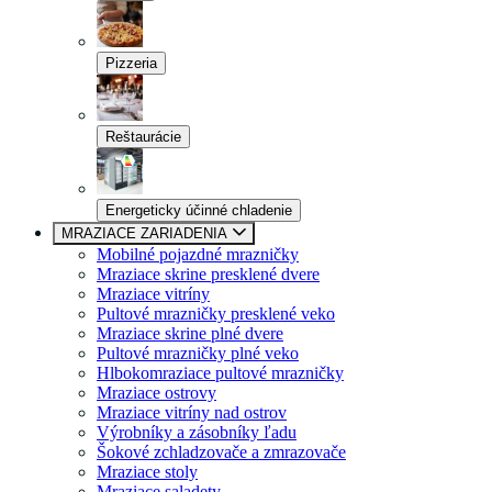
Pizzeria
Reštaurácie
Energeticky účinné chladenie
MRAZIACE ZARIADENIA
Mobilné pojazdné mrazničky
Mraziace skrine presklené dvere
Mraziace vitríny
Pultové mrazničky presklené veko
Mraziace skrine plné dvere
Pultové mrazničky plné veko
Hlbokomraziace pultové mrazničky
Mraziace ostrovy
Mraziace vitríny nad ostrov
Výrobníky a zásobníky ľadu
Šokové zchladzovače a zmrazovače
Mraziace stoly
Mraziace saladety