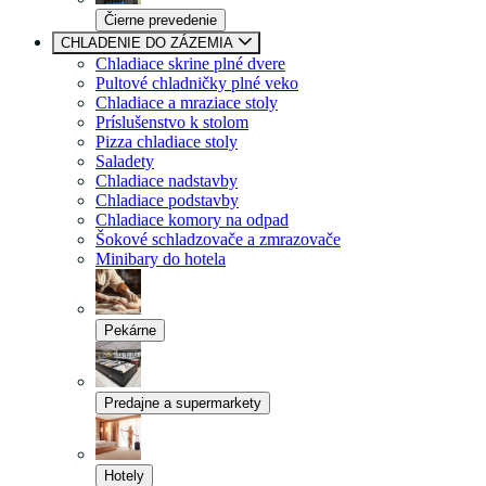
Čierne prevedenie
CHLADENIE DO ZÁZEMIA
Chladiace skrine plné dvere
Pultové chladničky plné veko
Chladiace a mraziace stoly
Príslušenstvo k stolom
Pizza chladiace stoly
Saladety
Chladiace nadstavby
Chladiace podstavby
Chladiace komory na odpad
Šokové schladzovače a zmrazovače
Minibary do hotela
Pekárne
Predajne a supermarkety
Hotely