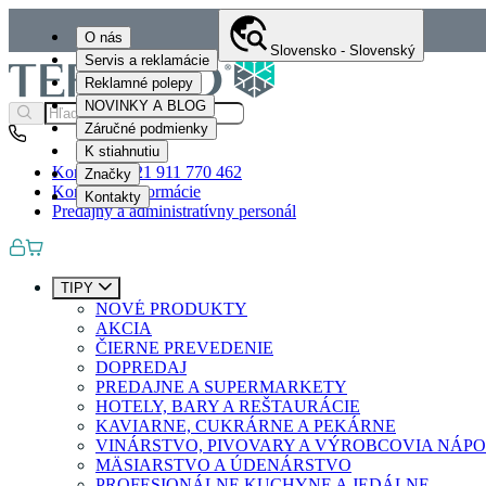
O nás
Slovensko - Slovenský
Servis a reklamácie
Reklamné polepy
NOVINKY A BLOG
Záručné podmienky
K stiahnutiu
Kontakty
+421 911 770 462
Značky
Kontaktné informácie
Kontakty
Predajný a administratívny personál
TIPY
NOVÉ PRODUKTY
AKCIA
ČIERNE PREVEDENIE
DOPREDAJ
PREDAJNE A SUPERMARKETY
HOTELY, BARY A REŠTAURÁCIE
KAVIARNE, CUKRÁRNE A PEKÁRNE
VINÁRSTVO, PIVOVARY A VÝROBCOVIA NÁP
MÄSIARSTVO A ÚDENÁRSTVO
PROFESIONÁLNE KUCHYNE A JEDÁLNE