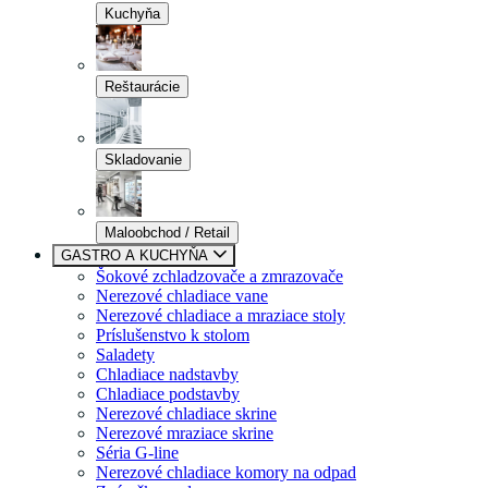
Kuchyňa
Reštaurácie
Skladovanie
Maloobchod / Retail
GASTRO A KUCHYŇA
Šokové zchladzovače a zmrazovače
Nerezové chladiace vane
Nerezové chladiace a mraziace stoly
Príslušenstvo k stolom
Saladety
Chladiace nadstavby
Chladiace podstavby
Nerezové chladiace skrine
Nerezové mraziace skrine
Séria G-line
Nerezové chladiace komory na odpad