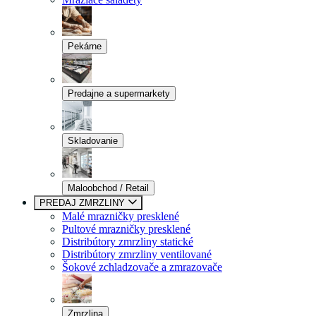
Pekárne
Predajne a supermarkety
Skladovanie
Maloobchod / Retail
PREDAJ ZMRZLINY
Malé mrazničky presklené
Pultové mrazničky presklené
Distribútory zmrzliny statické
Distribútory zmrzliny ventilované
Šokové zchladzovače a zmrazovače
Zmrzlina