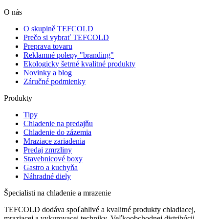
O nás
O skupině TEFCOLD
Prečo si vybrať TEFCOLD
Preprava tovaru
Reklamné polepy "branding"
Ekologicky šetrné kvalitné produkty
Novinky a blog
Záručné podmienky
Produkty
Tipy
Chladenie na predajňu
Chladenie do zázemia
Mraziace zariadenia
Predaj zmrzliny
Stavebnicové boxy
Gastro a kuchyňa
Náhradné diely
Špecialisti na chladenie a mrazenie
TEFCOLD dodáva spoľahlivé a kvalitné produkty chladiacej,
mraziacej a vykurovacej techniky. Veľkoobchodnej distribúcii