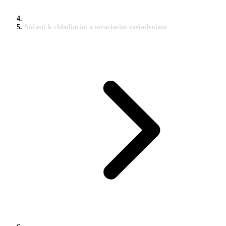
Súčasti k chladiacim a mraziacim zariadeniam