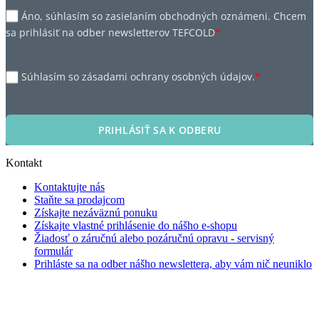
Áno, súhlasím so zasielaním obchodných oznámeni. Chcem
sa prihlásiť na odber newsletterov TEFCOLD
*
Súhlasím so zásadami ochrany osobných údajov.
*
PRIHLÁSIŤ SA K ODBERU
Kontakt
Kontaktujte nás
Staňte sa prodajcom
Získajte nezáväznú ponuku
Získajte vlastné prihlásenie do nášho e-shopu
Žiadosť o záručnú alebo pozáručnú opravu - servisný
formulár
Prihláste sa na odber nášho newslettera, aby vám nič neuniklo