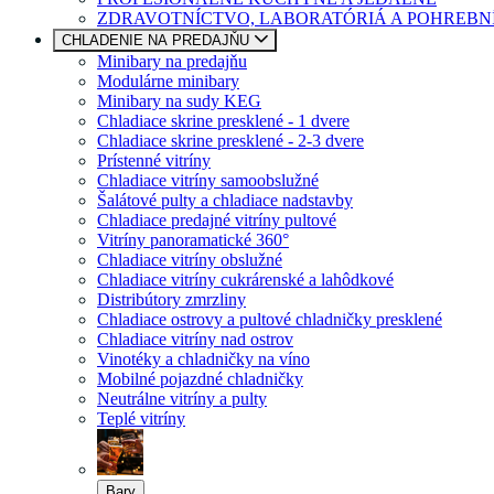
ZDRAVOTNÍCTVO, LABORATÓRIÁ A POHREBN
CHLADENIE NA PREDAJŇU
Minibary na predajňu
Modulárne minibary
Minibary na sudy KEG
Chladiace skrine presklené - 1 dvere
Chladiace skrine presklené - 2-3 dvere
Prístenné vitríny
Chladiace vitríny samoobslužné
Šalátové pulty a chladiace nadstavby
Chladiace predajné vitríny pultové
Vitríny panoramatické 360°
Chladiace vitríny obslužné
Chladiace vitríny cukrárenské a lahôdkové
Distribútory zmrzliny
Chladiace ostrovy a pultové chladničky presklené
Chladiace vitríny nad ostrov
Vinotéky a chladničky na víno
Mobilné pojazdné chladničky
Neutrálne vitríny a pulty
Teplé vitríny
Bary