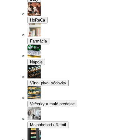
HoReCa
Farmácia
Nápoje
Víno, pivo, sódovky
Večerky a malé predajne
Maloobchod / Retail