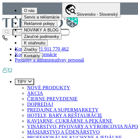
O nás
Slovensko - Slovenský
Servis a reklamácie
Reklamné polepy
NOVINKY A BLOG
Záručné podmienky
K stiahnutiu
Kontakty
+421 911 770 462
Značky
Kontaktné informácie
Kontakty
Predajný a administratívny personál
TIPY
NOVÉ PRODUKTY
AKCIA
ČIERNE PREVEDENIE
DOPREDAJ
PREDAJNE A SUPERMARKETY
HOTELY, BARY A REŠTAURÁCIE
KAVIARNE, CUKRÁRNE A PEKÁRNE
VINÁRSTVO, PIVOVARY A VÝROBCOVIA NÁP
MÄSIARSTVO A ÚDENÁRSTVO
PROFESIONÁLNE KUCHYNE A JEDÁLNE