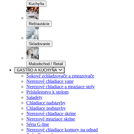
Kuchyňa
Reštaurácie
Skladovanie
Maloobchod / Retail
GASTRO A KUCHYŇA
Šokové zchladzovače a zmrazovače
Nerezové chladiace vane
Nerezové chladiace a mraziace stoly
Príslušenstvo k stolom
Saladety
Chladiace nadstavby
Chladiace podstavby
Nerezové chladiace skrine
Nerezové mraziace skrine
Séria G-line
Nerezové chladiace komory na odpad