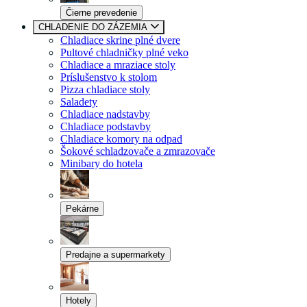
Čierne prevedenie
CHLADENIE DO ZÁZEMIA
Chladiace skrine plné dvere
Pultové chladničky plné veko
Chladiace a mraziace stoly
Príslušenstvo k stolom
Pizza chladiace stoly
Saladety
Chladiace nadstavby
Chladiace podstavby
Chladiace komory na odpad
Šokové schladzovače a zmrazovače
Minibary do hotela
Pekárne
Predajne a supermarkety
Hotely