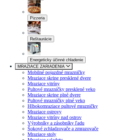
Pizzeria
Reštaurácie
Energeticky účinné chladenie
MRAZIACE ZARIADENIA
Mobilné pojazdné mrazničky
Mraziace skrine presklené dvere
Mraziace vitríny
Pultové mrazničky presklené veko
Mraziace skrine plné dvere
Pultové mrazničky plné veko
Hlbokomraziace pultové mrazničky
Mraziace ostrovy
Mraziace vitríny nad ostrov
Výrobníky a zásobníky ľadu
Šokové zchladzovače a zmrazovače
Mraziace stoly
Mraziace saladety