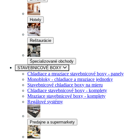
Hotely
Reštaurácie
Špecializované obchody
STAVEBNICOVÉ BOXY
Chladiace a mraziace stavebnicové boxy - panely
Monobloky - chladiace a mraziace jednotky
Stavebnicové chladiace boxy na mieru
Chladiace stavebnicové boxy - komplety
Mraziace stavebnicové boxy - komplety
Regálové systémy
Predajne a supermarkety