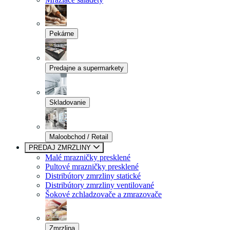
Pekárne
Predajne a supermarkety
Skladovanie
Maloobchod / Retail
PREDAJ ZMRZLINY
Malé mrazničky presklené
Pultové mrazničky presklené
Distribútory zmrzliny statické
Distribútory zmrzliny ventilované
Šokové zchladzovače a zmrazovače
Zmrzlina