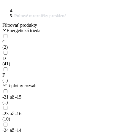
Pultové mrazničky presklené
Filtrovať produkty
Energetická trieda
C
(2)
D
(41)
F
(1)
Teplotný rozsah
-21 až -15
(1)
-23 až -16
(10)
-24 až -14