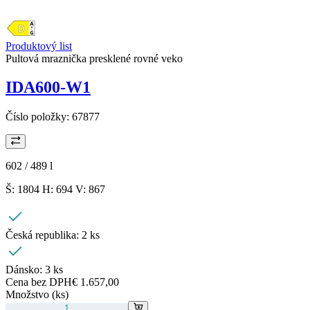
Produktový list
Pultová mraznička presklené rovné veko
IDA600-W1
Číslo položky:
67877
602 / 489
l
Š: 1804 H: 694 V: 867
Česká republika:
2 ks
Dánsko:
3 ks
Cena bez DPH
€ 1.657,00
Množstvo (ks)