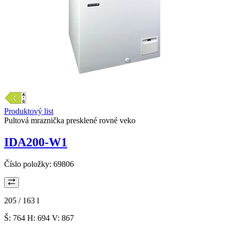
Produktový list
Pultová mraznička presklené rovné veko
IDA200-W1
Číslo položky:
69806
205 / 163
l
Š: 764 H: 694 V: 867