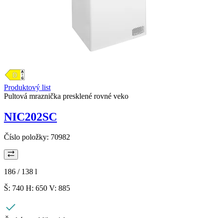
Produktový list
Pultová mraznička presklené rovné veko
NIC202SC
Číslo položky:
70982
186 / 138
l
Š: 740 H: 650 V: 885