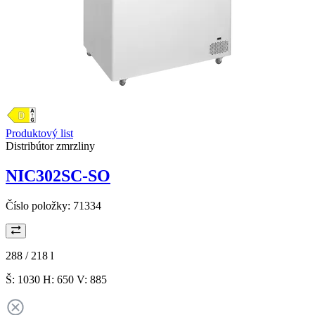
Produktový list
Distribútor zmrzliny
NIC302SC-SO
Číslo položky:
71334
288 / 218
l
Š: 1030 H: 650 V: 885