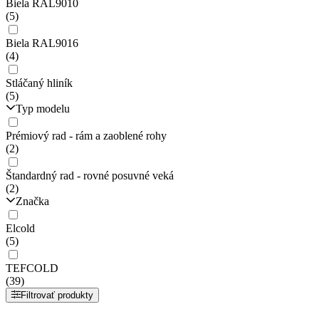
Biela RAL9010
(5)
Biela RAL9016
(4)
Stláčaný hliník
(5)
Typ modelu
Prémiový rad - rám a zaoblené rohy
(2)
Štandardný rad - rovné posuvné veká
(2)
Značka
Elcold
(5)
TEFCOLD
(39)
Filtrovať produkty