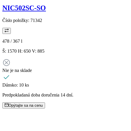
NIC502SC-SO
Číslo položky:
71342
478 / 367
l
Š: 1570 H: 650 V: 885
Nie je na sklade
Dánsko:
10 ks
Predpokladaná doba doručenia 14 dní.
Opýtajte sa na cenu