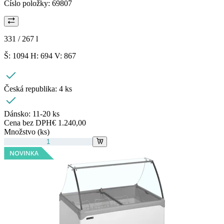
Číslo položky:
69807
331 / 267
l
Š: 1094 H: 694 V: 867
Česká republika:
4 ks
Dánsko:
11-20 ks
Cena bez DPH
€ 1.240,00
Množstvo (ks)