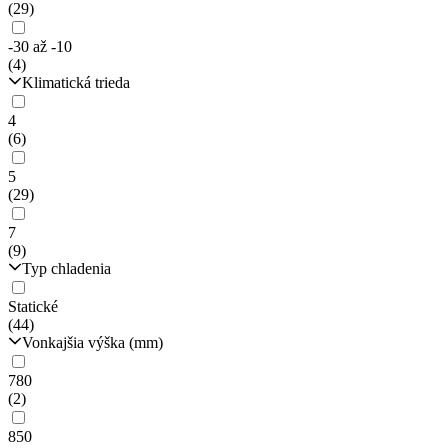
(29)
-30 až -10
(4)
Klimatická trieda
4
(6)
5
(29)
7
(9)
Typ chladenia
Statické
(44)
Vonkajšia výška (mm)
780
(2)
850