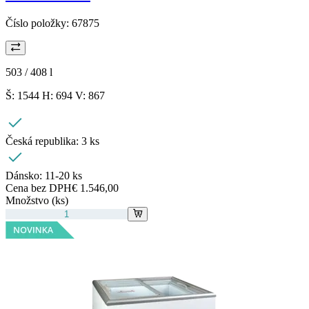
Číslo položky:
67875
503 / 408
l
Š: 1544 H: 694 V: 867
Česká republika:
3 ks
Dánsko:
11-20 ks
Cena bez DPH
€ 1.546,00
Množstvo (ks)