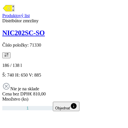
Produktový list
Distribútor zmrzliny
NIC202SC-SO
Číslo položky:
71330
186 / 138
l
Š: 740 H: 650 V: 885
Nie je na sklade
Cena bez DPH
€ 810,00
Množstvo (ks)
Objednať