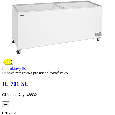
Produktový list
Pultová mraznička presklené rovné veko
IC 701 SC
Číslo položky:
48832
670 / 620
l