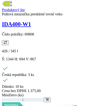
Produktový list
Pultová mraznička presklené rovné veko
IDA400-W1
Číslo položky:
69808
426 / 345
l
Š: 1344 H: 694 V: 867
Česká republika:
3 ks
Dánsko:
10 ks
Cena bez DPH
€ 1.375,00
Množstvo (ks)