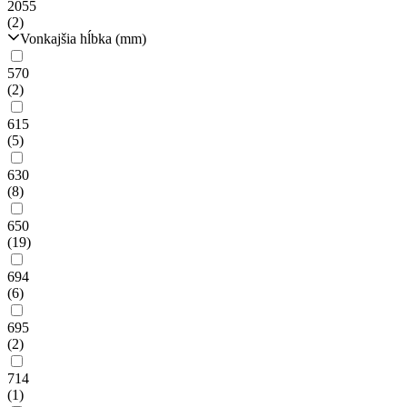
2055
(2)
Vonkajšia hĺbka (mm)
570
(2)
615
(5)
630
(8)
650
(19)
694
(6)
695
(2)
714
(1)