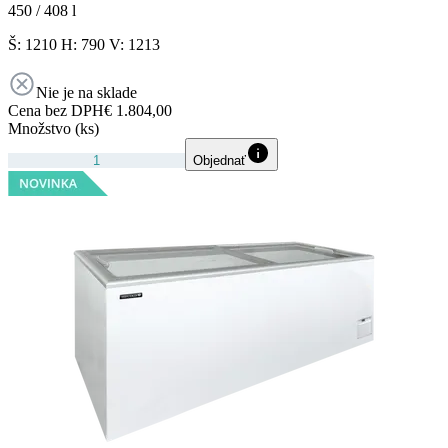
450 / 408
l
Š: 1210 H: 790 V: 1213
Nie je na sklade
Cena bez DPH
€ 1.804,00
Množstvo (ks)
Objednať