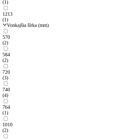
(1)
1213
(1)
Vonkajšia šírka (mm)
570
(2)
584
(2)
720
(3)
740
(4)
764
(1)
1010
(2)