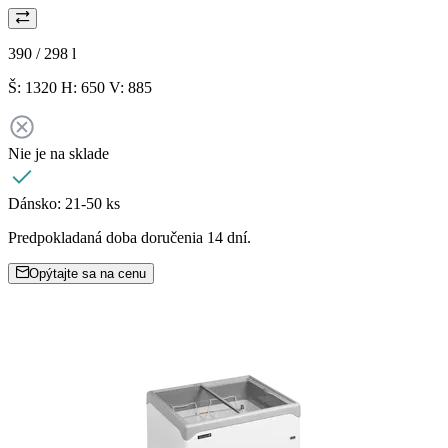
390 / 298
l
Š: 1320 H: 650 V: 885
Nie je na sklade
Dánsko:
21-50 ks
Predpokladaná doba doručenia 14 dní.
Opýtajte sa na cenu